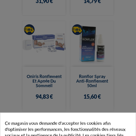
31,90 €
14,79 €
Oniris Ronflement
Ronflor Spray
Et Apnée Du
Anti-Ronflement
Sommeil
50ml
94,83 €
15,60 €
Ce magasin vous demande d'accepter les cookies afin
d'optimiser les performances, les fonctionnalités des réseaux
sociaux et la pertinence de la publicité. Les cookies tiers liés