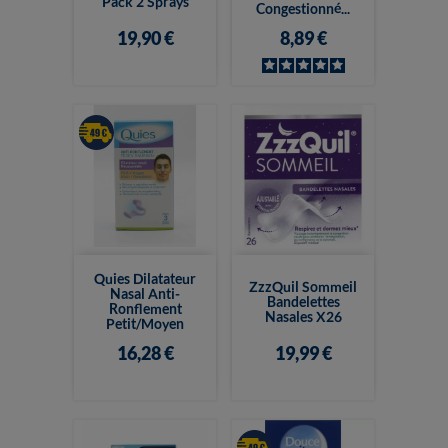
Pack 2 Sprays
Congestionné...
19,90 €
8,89 €
Quies Dilatateur
ZzzQuil Sommeil
Nasal Anti-
Bandelettes
Ronflement
Nasales X26
Petit/Moyen
16,28 €
19,99 €