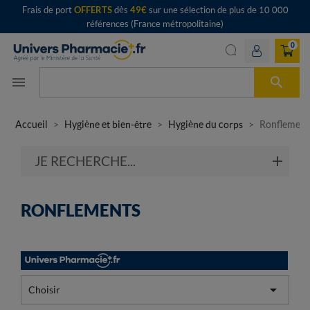
Frais de port
OFFERTS
dès
49€
sur une sélection de plus de 10 000
références (France métropolitaine)
0

menu
Accueil
Hygiène et bien-être
Hygiène du corps
Ronflement
JE RECHERCHE...
RONFLEMENTS

Choisir