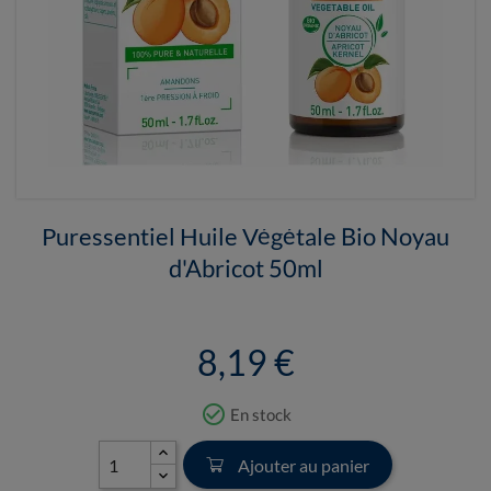
Puressentiel Huile Végétale Bio Noyau
d'Abricot 50ml
8,19 €
check_circle_outline
En stock
Ajouter au panier