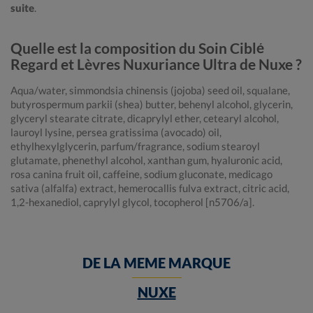
suite
.
Quelle est la composition du Soin Ciblé
Regard et Lèvres Nuxuriance Ultra de Nuxe ?
Aqua/water, simmondsia chinensis (jojoba) seed oil, squalane,
butyrospermum parkii (shea) butter, behenyl alcohol, glycerin,
glyceryl stearate citrate, dicaprylyl ether, cetearyl alcohol,
lauroyl lysine, persea gratissima (avocado) oil,
ethylhexylglycerin, parfum/fragrance, sodium stearoyl
glutamate, phenethyl alcohol, xanthan gum, hyaluronic acid,
rosa canina fruit oil, caffeine, sodium gluconate, medicago
sativa (alfalfa) extract, hemerocallis fulva extract, citric acid,
1,2-hexanediol, caprylyl glycol, tocopherol [n5706/a].
DE LA MEME MARQUE
NUXE