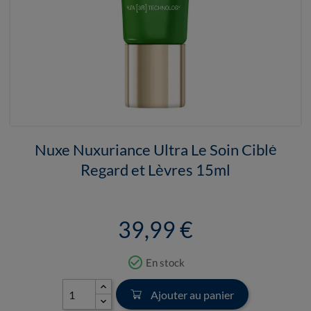
Nuxe Nuxuriance Ultra Le Soin Ciblé
Regard et Lèvres 15ml
39,99 €
check_circle_outline
En stock
Ajouter au panier