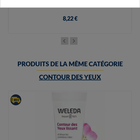
Nuxe Rêve De Miel Baume Lèvres 15ml
8,22 €
PRODUITS DE LA MÊME CATÉGORIE
CONTOUR DES YEUX