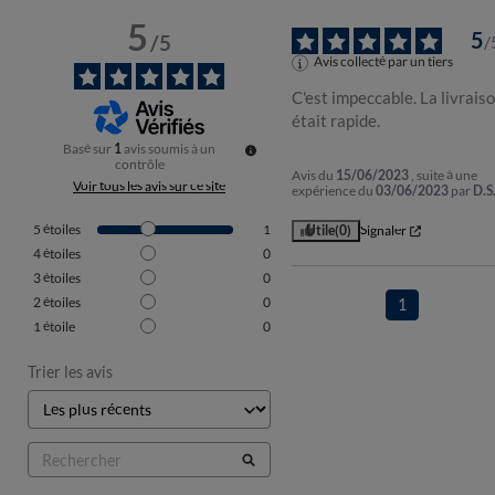
5
5
/
5
/
Avis collecté par un tiers
C'est impeccable. La livraiso
était rapide.
Basé sur
1
avis soumis à un
contrôle
Avis du
15/06/2023
, suite à une
Voir tous les avis sur ce site
expérience du
03/06/2023
par
D.S
5
étoiles
1
Utile
(0)
Signaler
4
étoiles
0
3
étoiles
0
2
étoiles
0
1
1
étoile
0
Trier les avis