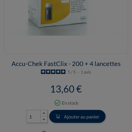
Accu-Chek FastClix - 200 + 4 lancettes
5
/
5
-
1
avis
13,60 €
check_circle_outline
En stock
Ajouter au panier