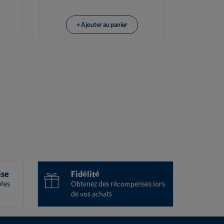
+ Ajouter au panier
ise
Fidélité
ées
Obtenez des récompenses lors
de vos achats