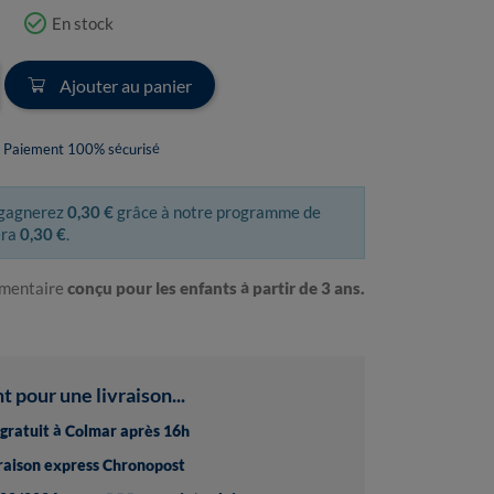
check_circle_outline
En stock
Ajouter au panier
Paiement 100% sécurisé
 gagnerez
0,30 €
grâce à notre programme de
era
0,30 €
.
imentaire
conçu pour les enfants à partir de 3 ans.
pour une livraison...
t gratuit à Colmar après 16h
vraison express Chronopost