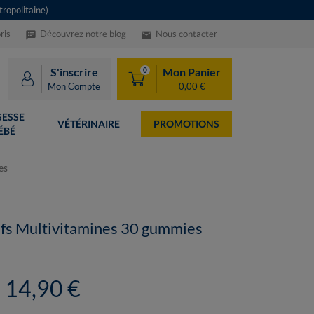
ropolitaine)
ris
Découvrez notre blog
Nous contacter
speaker_notes
email
S'inscrire
Mon Panier
0
Mon Compte
0,00 €
ESSE
VÉTÉRINAIRE
PROMOTIONS
ÉBÉ
es
ifs Multivitamines 30 gummies
14,90 €