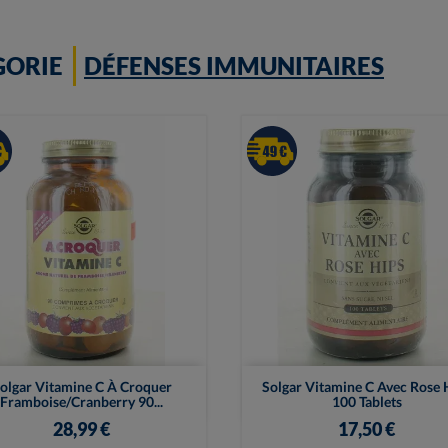
GORIE
DÉFENSES IMMUNITAIRES


Vue rapide
Vue rapide
olgar Vitamine C À Croquer
Solgar Vitamine C Avec Rose 
Framboise/Cranberry 90...
100 Tablets
28,99 €
17,50 €