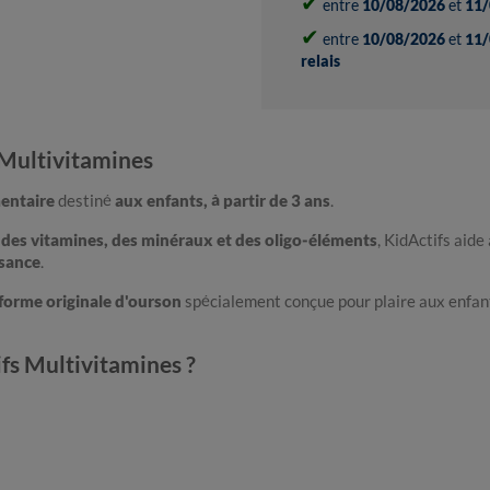
✔
entre
10/08/2026
et
11/
✔
entre
10/08/2026
et
11/
relais
 Multivitamines
entaire
destiné
aux enfants, à partir de 3 ans
.
t
des vitamines, des minéraux et des oligo-éléments
, KidActifs aide
sance
.
forme originale d'ourson
spécialement conçue pour plaire aux enfan
fs Multivitamines ?