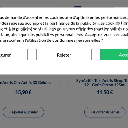
s demande d'accepter les cookies afin d'optimiser les performances,
 des réseaux sociaux et la pertinence de la publicité. Les cookies tier
 et à la publicité sont utilisés pour vous offrir des fonctionnalités o
ciaux, ainsi que des publicités personnalisées. Acceptez-vous ces coo
s associées à l'utilisation de vos données personnelles ?
igurer
Rejeter
Acce


Vue rapide
Vue rapide
SynActifs Tux-Actifs Sirop T
nActifs CircActifs 30 Gélules
12+ Goût Citron 125ml
15,90 €
11,50 €
+ Ajouter au panier
+ Ajouter au panier