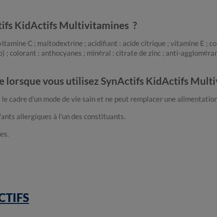
ifs KidActifs Multivitamines ?
; vitamine C ; maltodextrine ; acidifiant : acide citrique ; vitamine E ; 
o) ; colorant : anthocyanes ; minéral : citrate de zinc ; anti-aggloméra
re lorsque vous utilisez SynActifs KidActifs Mult
e cadre d’un mode de vie sain et ne peut remplacer une alimentation 
nts allergiques à l’un des constituants.
es.
CTIFS