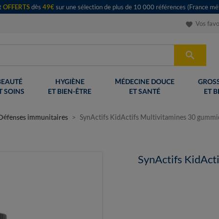
rt
OFFERTS
dès
49€
sur une sélection de plus de 10 000 références (France mét
Vos favo
favorite

BEAUTÉ
HYGIÈNE
MÉDECINE DOUCE
GROSS
T SOINS
ET BIEN-ÊTRE
ET SANTÉ
ET B
Défenses immunitaires
SynActifs KidActifs Multivitamines 30 gummi
SynActifs KidAct