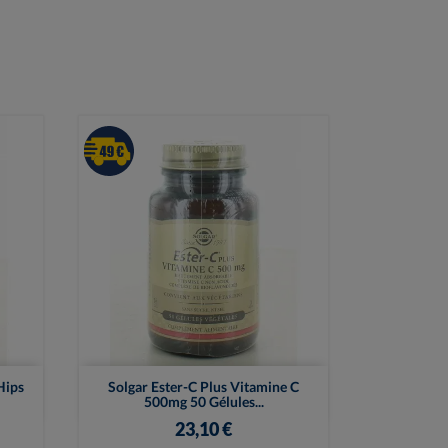

Vue rapide
Hips
Solgar Ester-C Plus Vitamine C
500mg 50 Gélules...
23,10 €