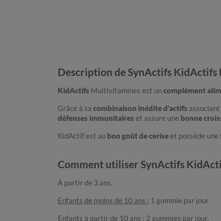
Description de SynActifs KidActifs
KidActifs
Multivitamines est un
complément alim
Grâce à sa
combinaison inédite d'actifs
associan
défenses immunitaires
et assure une
bonne crois
KidActif est au
bon goût de cerise
et possède une
Comment utiliser SynActifs KidActi
À partir de 3 ans.
Enfants de moins de 10 ans :
1 gummie par jour
Enfants à partir de 10 ans :
2 gummies par jour.