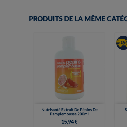
PRODUITS DE LA MÊME CATÉ

Vue rapide
Nutrisanté Extrait De Pépins De
S
Pamplemousse 200ml
15,94 €