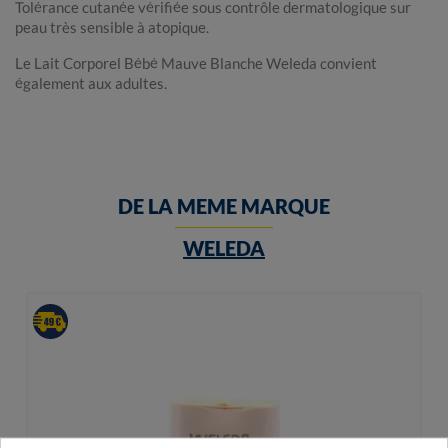
Tolérance cutanée vérifiée sous contrôle dermatologique sur
peau très sensible à atopique.
Le Lait Corporel Bébé Mauve Blanche Weleda convient
également aux adultes.
DE LA MEME MARQUE
WELEDA