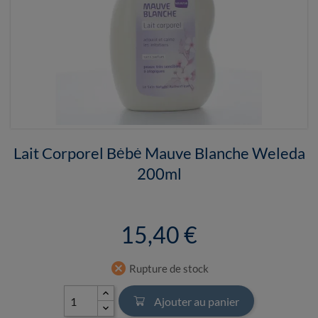
Lait Corporel Bébé Mauve Blanche Weleda
200ml
15,40 €
cancel
Rupture de stock
Ajouter au panier