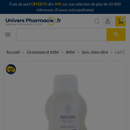
Frais de port
OFFERTS
dès
49€
sur une sélection de plus de 10 000
références (France métropolitaine)
0

menu
Accueil
Grossesse et bébé
Bébé
Soin, bien-être
Lait Co