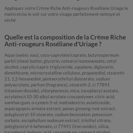
Appliquez votre Crème Riche Anti-rougeurs Roséliane Uriage le
matin et/ou le soir sur votre visage parfaitement nettoyé et
séché.
Quelle est la composition de la Crème Riche
Anti-rougeurs Roséliane d'Uriage ?
Aqua (water, eau), coco-caprylate/caprate, butyrospermum
parkii (shea) butter, glycerin, cetearyl isononanoate, cetyl
alcohol, caprylic/capric triglyceride, squalane, diglycerin,
dimethicone, microcrystalline cellulose, propanediol, steareth-
21, 1,2-hexanediol, pentaerythrityl distearate, sodium
polyacrylate, parfum (fragrance), steareth-2, ci 77891
(titanium dioxide), chlorphenesin, mica, tocopheryl acetate,
acrylates/c10-30 alkyl acrylate crosspolymer, citric acid,
xanthan gum, o-cymen-5-ol, maltodextrin, asiaticoside,
asparagopsis armata extract, panax ginseng root extract,
polyglyceryl-10 stearate, sodium benzoaten, potassium
sorbate, ascophyllum nodosum extract, triethyl citrate,
polyglyceryl-6 behenate, ci 77491 (iron oxides), silica,
tocopherol, behenic acid, ceramide np, cetearyl alcohol,