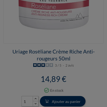
Uriage Roséliane Crème Riche Anti-
rougeurs 50ml
3
/
5
-
2
avis
14,89 €
check_circle_outline
En stock
Ajouter au panier