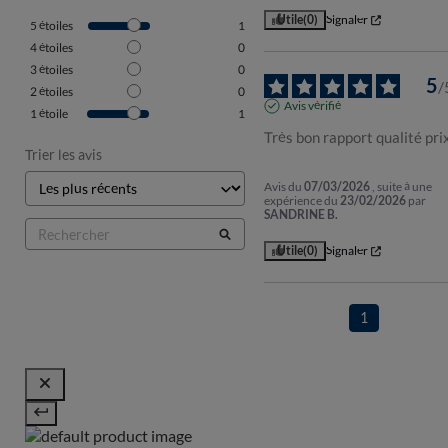
Utile
(0)
Signaler
5
étoiles
1
4
étoiles
0
3
étoiles
0
5
/
2
étoiles
0
Avis vérifié
1
étoile
1
Très bon rapport qualité pri
Trier les avis
Avis du
07/03/2026
, suite à une
expérience du
23/02/2026
par
SANDRINE B.
Utile
(0)
Signaler
1