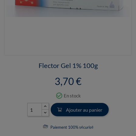
Flector Gel 1% 100g
3,70 €
check_circle_outline
En stock
Ajouter au panier
Paiement 100% sécurisé