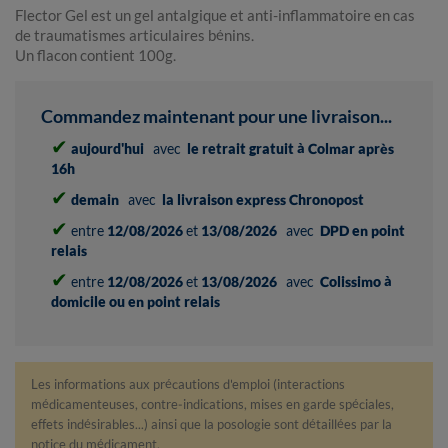
Flector Gel est un gel antalgique et anti-inflammatoire en cas
de traumatismes articulaires bénins.
Un flacon contient 100g.
Commandez maintenant pour une livraison...
✔
aujourd'hui
avec
le retrait gratuit à Colmar après
16h
✔
demain
avec
la livraison express Chronopost
✔
entre
12/08/2026
et
13/08/2026
avec
DPD en point
relais
✔
entre
12/08/2026
et
13/08/2026
avec
Colissimo à
domicile ou en point relais
Les informations aux précautions d'emploi (interactions
médicamenteuses, contre-indications, mises en garde spéciales,
effets indésirables...) ainsi que la posologie sont détaillées par la
notice du médicament.