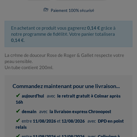
Paiement 100% sécurisé
En achetant ce produit vous gagnerez
0,14 €
grâce à
notre programme de fidélité. Votre panier totalisera
0,14 €
.
La crème de douceur Rose de Roger & Gallet respecte votre
peau sensible.
Un tube contient 200ml.
Commandez maintenant pour une livraison...
✔
aujourd'hui
avec
le retrait gratuit à Colmar après
16h
✔
demain
avec
la livraison express Chronopost
✔
entre
11/08/2026
et
12/08/2026
avec
DPD en point
relais
✔
entre
11/08/2026
et
12/08/2026
avec
Colissimo à