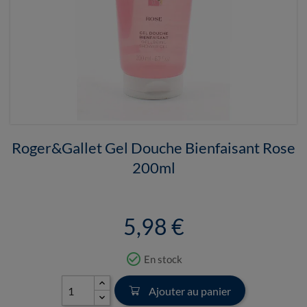
Roger&Gallet Gel Douche Bienfaisant Rose
200ml
5,98 €
check_circle_outline
En stock
Ajouter au panier