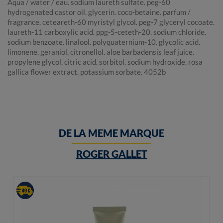
Aqua / water / eau. sodium laureth sulfate. peg-60
hydrogenated castor oil. glycerin. coco-betaine. parfum /
fragrance. ceteareth-60 myristyl glycol. peg-7 glyceryl cocoate.
laureth-11 carboxylic acid. ppg-5-ceteth-20. sodium chloride.
sodium benzoate. linalool. polyquaternium-10. glycolic acid.
limonene. geraniol. citronellol. aloe barbadensis leaf juice.
propylene glycol. citric acid. sorbitol. sodium hydroxide. rosa
gallica flower extract. potassium sorbate. 4052b
DE LA MEME MARQUE
ROGER GALLET