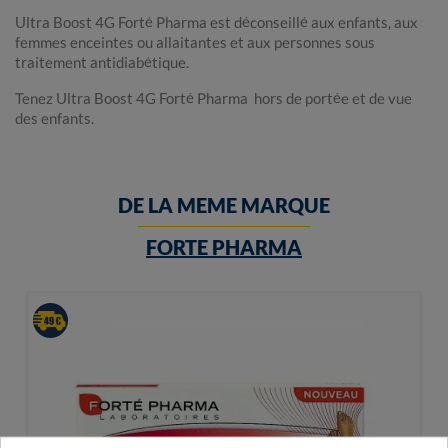
Ultra Boost 4G Forté Pharma est déconseillé aux enfants, aux
femmes enceintes ou allaitantes et aux personnes sous
traitement antidiabétique.
Tenez Ultra Boost 4G Forté Pharma hors de portée et de vue
des enfants.
DE LA MEME MARQUE
FORTE PHARMA