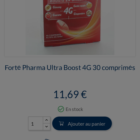
Forté Pharma Ultra Boost 4G 30 comprimés
11,69 €
check_circle_outline
En stock
Ajouter au panier