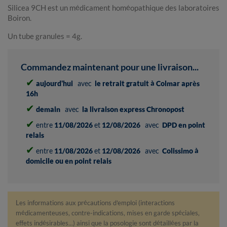
Silicea 9CH est un médicament homéopathique des laboratoires
Boiron.
Un tube granules = 4g.
Commandez maintenant pour une livraison...
✔
aujourd'hui
avec
le retrait gratuit à Colmar après
16h
✔
demain
avec
la livraison express Chronopost
✔
entre
11/08/2026
et
12/08/2026
avec
DPD en point
relais
✔
entre
11/08/2026
et
12/08/2026
avec
Colissimo à
domicile ou en point relais
Les informations aux précautions d'emploi (interactions
médicamenteuses, contre-indications, mises en garde spéciales,
effets indésirables...) ainsi que la posologie sont détaillées par la