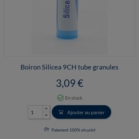
Boiron Silicea 9CH tube granules
3,09 €
check_circle_outline
En stock
Ajouter au panier
Paiement 100% sécurisé