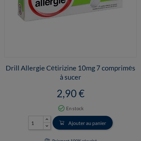
Drill Allergie Cétirizine 10mg 7 comprimés
à sucer
2,90 €
check_circle_outline
En stock
Ajouter au panier