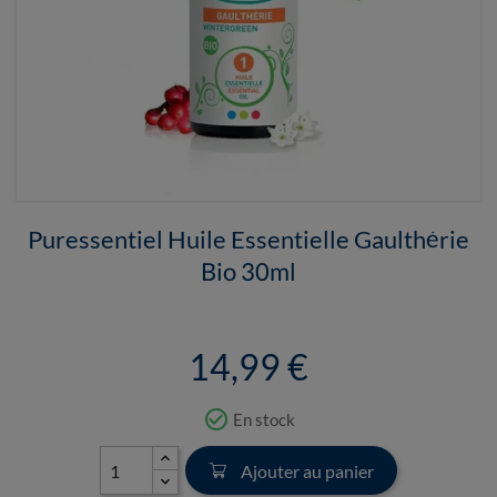
Puressentiel Huile Essentielle Gaulthérie
Bio 30ml
14,99 €
check_circle_outline
En stock
Ajouter au panier