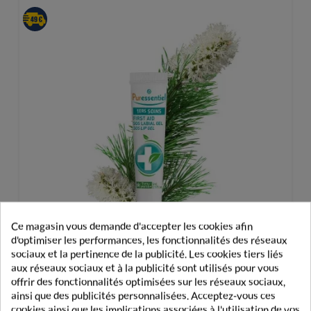
Ce magasin vous demande d'accepter les cookies afin
d'optimiser les performances, les fonctionnalités des réseaux
sociaux et la pertinence de la publicité. Les cookies tiers liés
aux réseaux sociaux et à la publicité sont utilisés pour vous
offrir des fonctionnalités optimisées sur les réseaux sociaux,
ainsi que des publicités personnalisées. Acceptez-vous ces
Puressentiel S.O.S Labial Gel Réparateur 5ml
cookies ainsi que les implications associées à l'utilisation de vos