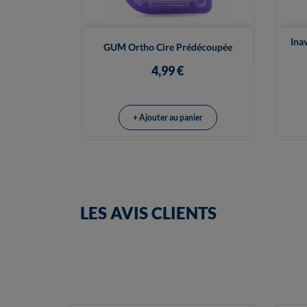

Vue rapide
Ina
GUM Ortho Cire Prédécoupée
4,99 €
+ Ajouter au panier
LES AVIS CLIENTS