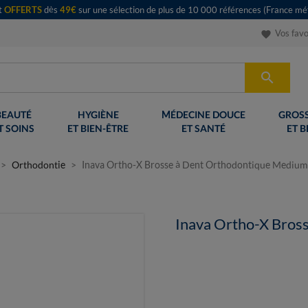
rt
OFFERTS
dès
49€
sur une sélection de plus de 10 000 références (France mét
Vos favo
favorite

BEAUTÉ
HYGIÈNE
MÉDECINE DOUCE
GROSS
T SOINS
ET BIEN-ÊTRE
ET SANTÉ
ET B
Orthodontie
Inava Ortho-X Brosse à Dent Orthodontique Medium
Inava Ortho-X Bros