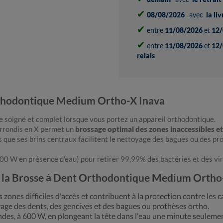
✔
08/08/2026
avec
la li
✔
entre
11/08/2026
et
12/
✔
entre
11/08/2026
et
12/
relais
rthodontique Medium Ortho-X Inava
 soigné et complet lorsque vous portez un appareil orthodontique.
arrondis en X permet un
brossage optimal des zones inaccessibles e
s que ses brins centraux facilitent le nettoyage des bagues ou des pr
0 W en présence d'eau) pour retirer 99,99% des bactéries et des viru
de la Brosse à Dent Orthodontique Medium Ortho
zones difficiles d'accès et contribuent à la protection contre les ca
yage des dents, des gencives et des bagues ou prothèses ortho.
des, à 600 W, en plongeant la tête dans l'eau une minute seuleme