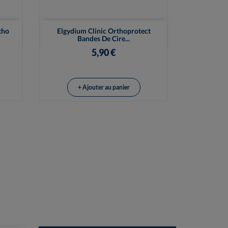

Vue rapide
tho
Elgydium Clinic Orthoprotect
Bandes De Cire...
5,90 €
+ Ajouter au panier