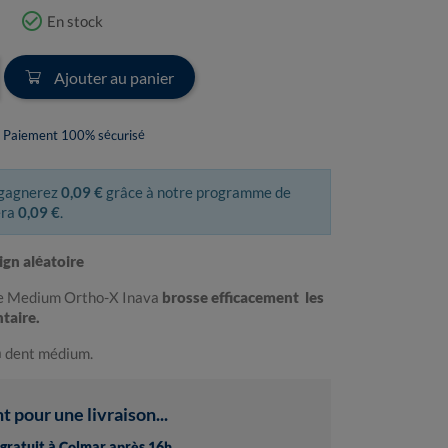
check_circle_outline
En stock
Ajouter au panier
Paiement 100% sécurisé
 gagnerez
0,09 €
grâce à notre programme de
era
0,09 €
.
ign aléatoire
ue Medium Ortho-X Inava
brosse efficacement les
ntaire.
à dent médium.
pour une livraison...
t gratuit à Colmar après 16h