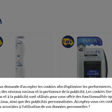
A
s demande d'accepter les cookies afin d'optimiser les performances,
 des réseaux sociaux et la pertinence de la publicité. Les cookies tier
 et à la publicité sont utilisés pour vous offrir des fonctionnalités o


Vue rapide
Vue rapide
ossettes Recharges Sensibilité
Fil Dentaire DentoFil Black I
ciaux, ainsi que des publicités personnalisées. Acceptez-vous ces coo
Inava Hybrid X2
50m
s associées à l'utilisation de vos données personnelles ?
12,25 €
6,90 €