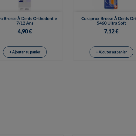


Vue rapide
Vue rapide
va Brosse À Dents Orthodontie
Curaprox Brosse À Dents Or
7/12 Ans
5460 Ultra Soft
4,90 €
7,12 €
+ Ajouter au panier
+ Ajouter au panier