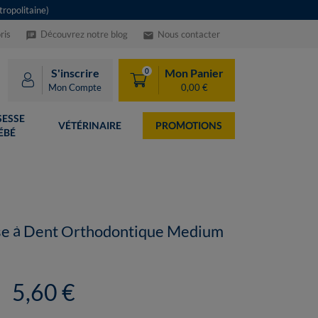
ropolitaine)
ris
Découvrez notre blog
Nous contacter
speaker_notes
email
S'inscrire
Mon Panier
0
Mon Compte
0,00 €
ESSE
VÉTÉRINAIRE
PROMOTIONS
ÉBÉ
se à Dent Orthodontique Medium
5,60 €