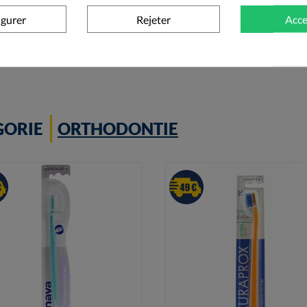
igurer
Rejeter
Acce
+ Ajouter au panier
+ Ajouter au panier
GORIE
ORTHODONTIE