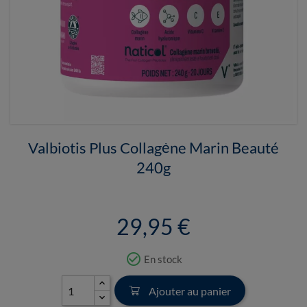
Valbiotis Plus Collagène Marin Beauté
240g
29,95 €
check_circle_outline
En stock
Ajouter au panier