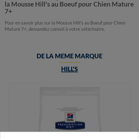
la Mousse Hill's au Boeuf pour Chien Mature
7+
Pour en savoir plus sur la Mousse Hill's au Boeuf pour Chien
Mature 7+, demandez conseil à votre vétérinaire.
DE LA MEME MARQUE
HILL'S