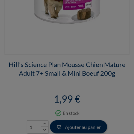
Hill's Science Plan Mousse Chien Mature
Adult 7+ Small & Mini Boeuf 200g
1,99 €
check_circle_outline
En stock
Ajouter au panier