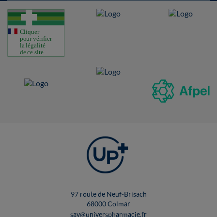
97 route de Neuf-Brisach
68000 Colmar
sav@universpharmacie.fr