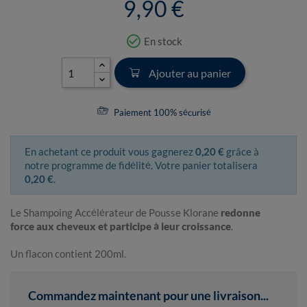
9,90 €
check_circle_outline
En stock
Ajouter au panier
Paiement 100% sécurisé
En achetant ce produit vous gagnerez
0,20 €
grâce à
notre programme de fidélité. Votre panier totalisera
0,20 €
.
Le Shampoing Accélérateur de Pousse Klorane
redonne
force aux cheveux et participe à leur croissance
.
Un flacon contient 200ml.
Commandez maintenant pour une livraison...