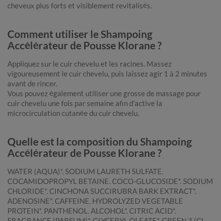
cheveux plus forts et visiblement revitalisés.
Comment utiliser le Shampoing
Accélérateur de Pousse Klorane ?
Appliquez sur le cuir chevelu et les racines. Massez
vigoureusement le cuir chevelu, puis laissez agir 1 à 2 minutes
avant de rincer.
Vous pouvez également utiliser une grosse de massage pour
cuir chevelu une fois par semaine afin d'active la
microcirculation cutanée du cuir chevelu.
Quelle est la composition du Shampoing
Accélérateur de Pousse Klorane ?
WATER (AQUA)*. SODIUM LAURETH SULFATE.
COCAMIDOPROPYL BETAINE. COCO-GLUCOSIDE*. SODIUM
CHLORIDE*. CINCHONA SUCCIRUBRA BARK EXTRACT*.
ADENOSINE*. CAFFEINE. HYDROLYZED VEGETABLE
PROTEIN*. PANTHENOL. ALCOHOL*. CITRIC ACID*.
FRAGRANCE (PARFUM)*. GLYCERYL OLEATE*. GREEN 3 (CI