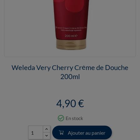
Weleda Very Cherry Crème de Douche
200ml
4,90 €
check_circle_outline
En stock
Ajouter au panier