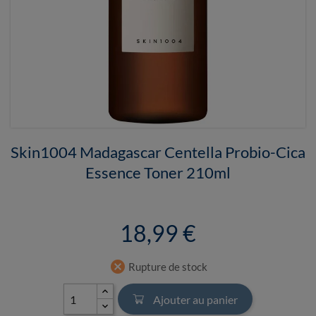
Skin1004 Madagascar Centella Probio-Cica
Essence Toner 210ml
18,99 €
cancel
Rupture de stock
Ajouter au panier