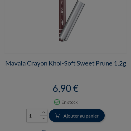
Mavala Crayon Khol-Soft Sweet Prune 1,2g
6,90 €
check_circle_outline
En stock
Ajouter au panier