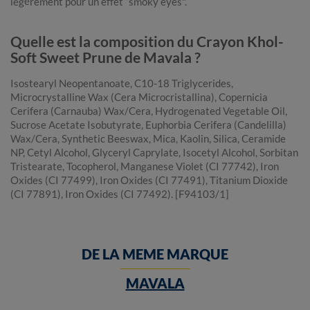
légèrement pour un effet “smoky eyes".
Quelle est la composition du Crayon Khol-
Soft Sweet Prune de Mavala ?
Isostearyl Neopentanoate, C10-18 Triglycerides,
Microcrystalline Wax (Cera Microcristallina), Copernicia
Cerifera (Carnauba) Wax/Cera, Hydrogenated Vegetable Oil,
Sucrose Acetate Isobutyrate, Euphorbia Cerifera (Candelilla)
Wax/Cera, Synthetic Beeswax, Mica, Kaolin, Silica, Ceramide
NP, Cetyl Alcohol, Glyceryl Caprylate, Isocetyl Alcohol, Sorbitan
Tristearate, Tocopherol, Manganese Violet (CI 77742), Iron
Oxides (CI 77499), Iron Oxides (CI 77491), Titanium Dioxide
(CI 77891), Iron Oxides (CI 77492). [F94103/1]
DE LA MEME MARQUE
MAVALA