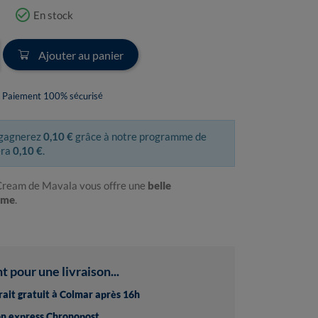
check_circle_outline
En stock
Ajouter au panier
Paiement 100% sécurisé
 gagnerez
0,10 €
grâce à notre programme de
era
0,10 €
.
Cream de Mavala vous offre une
belle
ème
.
pour une livraison...
trait gratuit à Colmar après 16h
son express Chronopost