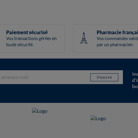
Paiement sécurisé
Pharmacie frança
Vos transactions gérées en
Vos commandes valid
toute sécurité.
par un pharmacien.
In
d'
bo