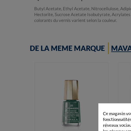
Butyl Acetate, Ethyl Acetate, Nitrocellulose, Adip
Hectorite, Sucrose Acetate Isobutyrate, Acrylat
colorants du vernis varient selon la couleur.
DE LA MEME MARQUE
MAV
Ce magasin vou
fonctionnalités
réseaux sociaux
les réseaux so