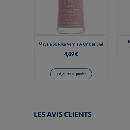

Vue rapide
M
Mavala 56 Riga Vernis À Ongles 5ml
4,89 €
+ Ajouter au panier
LES AVIS CLIENTS