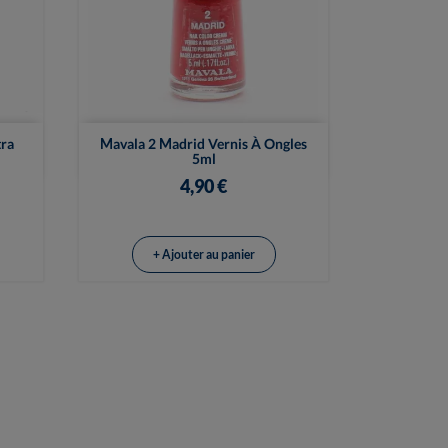

Vue rapide
tra
Mavala 2 Madrid Vernis À Ongles
5ml
4,90 €
+ Ajouter au panier