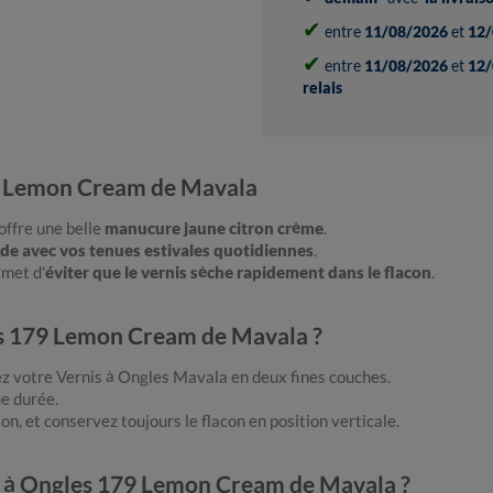
✔
entre
11/08/2026
et
12/
✔
entre
11/08/2026
et
12/
relais
79 Lemon Cream de Mavala
offre une belle
manucure jaune citron crème
.
rde avec vos tenues estivales quotidiennes
.
met d'
éviter que le vernis sèche rapidement dans le flacon
.
es 179 Lemon Cream de Mavala ?
uez votre Vernis à Ongles Mavala
en deux fines couches.
ue durée.
n, et conservez toujours le flacon en position verticale.
is à Ongles 179 Lemon Cream de Mavala ?