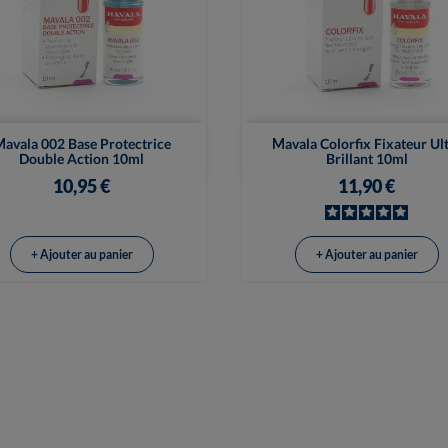


Vue rapide
Vue rapide
avala 002 Base Protectrice
Mavala Colorfix Fixateur Ul
Double Action 10ml
Brillant 10ml
10,95 €
11,90 €
+ Ajouter au panier
+ Ajouter au panier