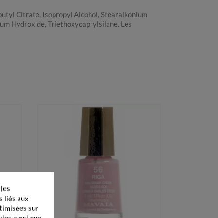
butyl Citrate, Isopropyl Alcohol, Stearalkonium
um Hydroxide, Triethoxycaprylsilane. Les
 les
s liés aux
ptimisées sur
kies ainsi que