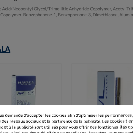
ic Acid/Neopentyl Glycol/Trimellitic Anhydride Copolymer, Acetyl Tri
es Copolymer, Benzophenone-1, Benzophenone-3, Dimethicone, Alumin
ALA
s demande d'accepter les cookies afin d'optimiser les performances,
 des réseaux sociaux et la pertinence de la publicité. Les cookies tier
 et à la publicité sont utilisés pour vous offrir des fonctionnalités o
ciaux, ainsi que des publicités personnalisées. Acceptez-vous ces coo