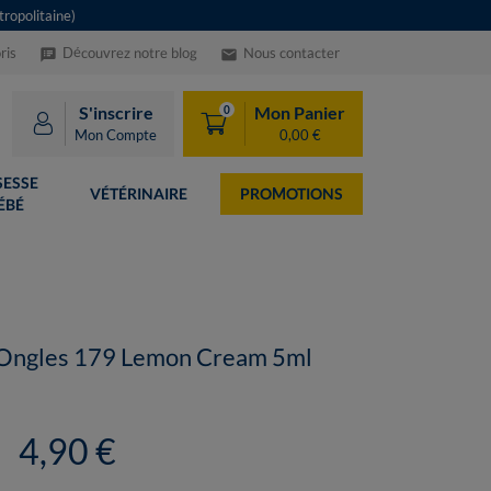
ropolitaine)
ris
Découvrez notre blog
Nous contacter
speaker_notes
email
S'inscrire
Mon Panier
0
Mon Compte
0,00 €
ESSE
VÉTÉRINAIRE
PROMOTIONS
ÉBÉ
 Ongles 179 Lemon Cream 5ml
4,90 €