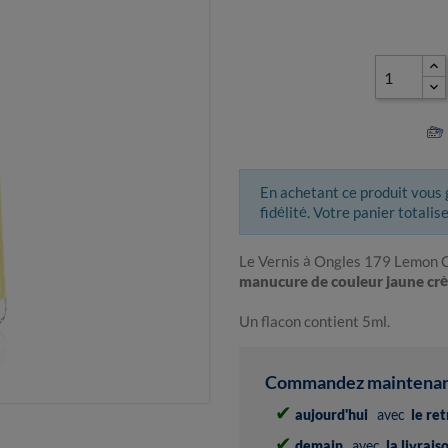
En achetant ce produit vous
fidélité. Votre panier totalis
Le Vernis à Ongles 179 Lemon 
manucure de couleur jaune cr
Un flacon contient 5ml.
Commandez maintenant 
✔
aujourd'hui
avec
le re
✔
demain
avec
la livrai