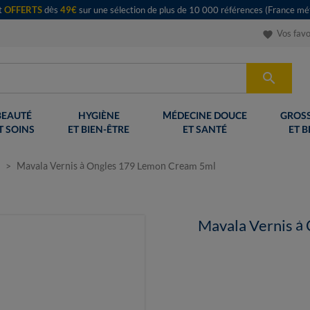
rt
OFFERTS
dès
49€
sur une sélection de plus de 10 000 références (France mét
Vos favo
favorite

BEAUTÉ
HYGIÈNE
MÉDECINE DOUCE
GROSS
T SOINS
ET BIEN-ÊTRE
ET SANTÉ
ET B
Mavala Vernis à Ongles 179 Lemon Cream 5ml
Mavala Vernis à