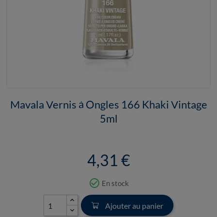
Mavala Vernis à Ongles 166 Khaki Vintage
5ml
4,31 €
check_circle_outline
En stock
Ajouter au panier