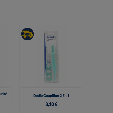

Vue rapide
rité
Dodie Goupillon 2 En 1
8,10 €