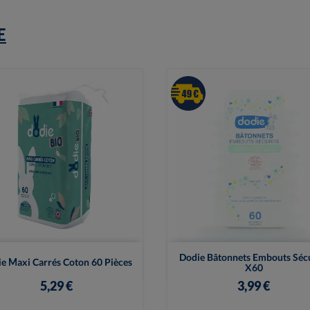
E


Vue rapide
Vue rapide
Dodie Bâtonnets Embouts Sécu
e Maxi Carrés Coton 60 Pièces
X60
5,29 €
3,99 €