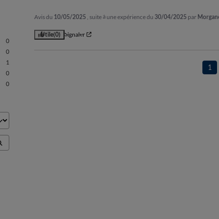
Avis du
10/05/2025
, suite à une expérience du
30/04/2025
par
Morgane
Utile
(0)
Signaler
0
0
1
1
0
0