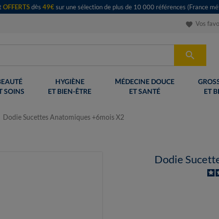
rt
OFFERTS
dès
49€
sur une sélection de plus de 10 000 références (France mét
Vos favo
favorite

BEAUTÉ
HYGIÈNE
MÉDECINE DOUCE
GROSS
T SOINS
ET BIEN-ÊTRE
ET SANTÉ
ET B
Dodie Sucettes Anatomiques +6mois X2
Dodie Sucett