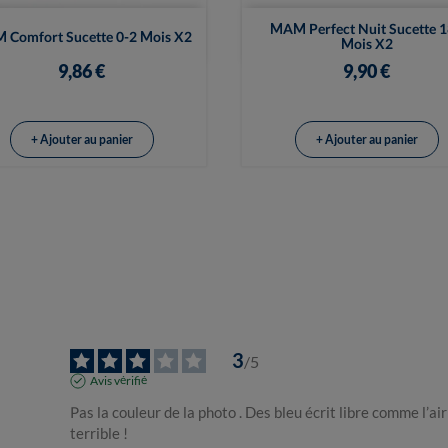


Vue rapide
Vue rapide
MAM Perfect Nuit Sucette 
Comfort Sucette 0-2 Mois X2
Mois X2
9,86 €
9,90 €
+ Ajouter au panier
+ Ajouter au panier
3
/
5
Avis vérifié
Pas la couleur de la photo . Des bleu écrit libre comme l’air
terrible !