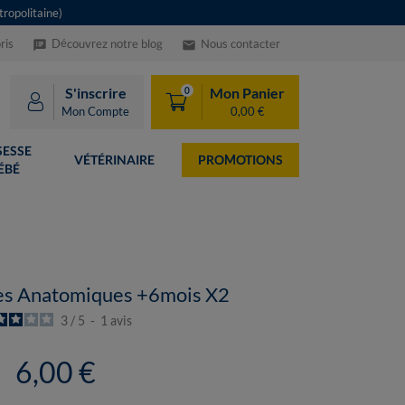
ropolitaine)
ris
Découvrez notre blog
Nous contacter
speaker_notes
email
S'inscrire
Mon Panier
0
Mon Compte
0,00 €
ESSE
VÉTÉRINAIRE
PROMOTIONS
ÉBÉ
es Anatomiques +6mois X2
3
/
5
-
1
avis
6,00 €