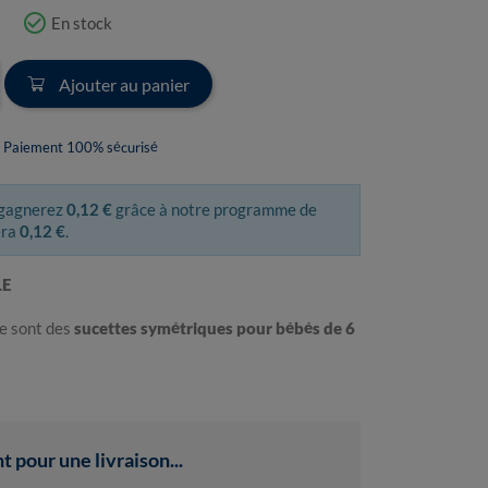
check_circle_outline
En stock
Ajouter au panier
Paiement 100% sécurisé
 gagnerez
0,12 €
grâce à notre programme de
era
0,12 €
.
LE
e sont des
sucettes symétriques pour bébés de 6
pour une livraison...