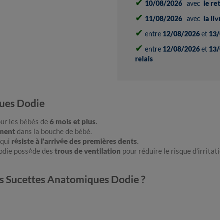
✔
10/08/2026
avec
le re
✔
11/08/2026
avec
la li
✔
entre
12/08/2026
et
13/
✔
entre
12/08/2026
et
13/
relais
ques Dodie
ur les bébés de
6 mois et plus
.
ment
dans la bouche de bébé.
 qui
résiste à l'arrivée des premières dents
.
odie possède des
trous de ventilation
pour réduire le risque d'irrita
des Sucettes Anatomiques Dodie ?