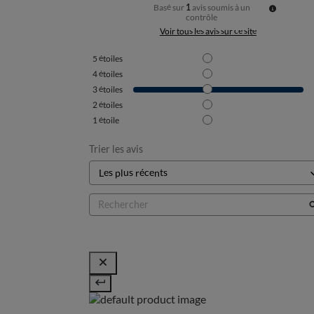
Basé sur
1
avis soumis à un
contrôle
Voir tous les avis sur ce site
5
étoiles
4
étoiles
3
étoiles
2
étoiles
1
étoile
Trier les avis