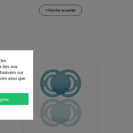
+ Ajouter au panier
 les
s liés aux
ptimisées sur
kies ainsi que
pter