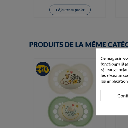
+ Ajouter au panier
PRODUITS DE LA MÊME CATÉ
Ce magasin vou
fonctionnalités
réseaux sociaux
les réseaux so
les implication
Conf