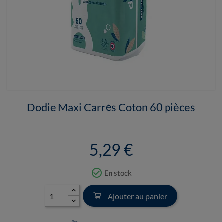
Dodie Maxi Carrés Coton 60 pièces
5,29 €
check_circle_outline
En stock
Ajouter au panier