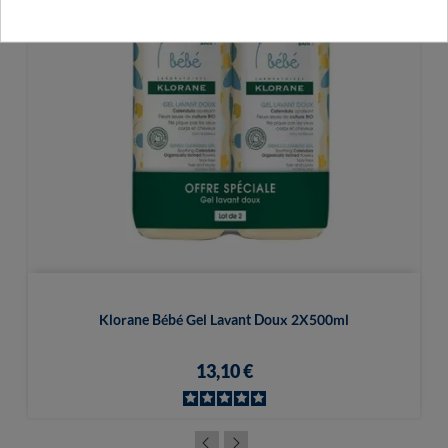
Klorane Bébé Gel Lavant Doux 2X500ml
13,10 €