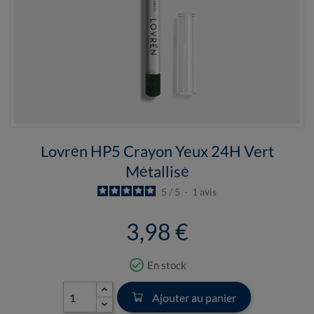
Lovrén HP5 Crayon Yeux 24H Vert
Métallisé
5
/
5
-
1
avis
3,98 €
check_circle_outline
En stock
Ajouter au panier