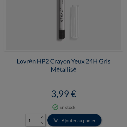
Lovrén HP2 Crayon Yeux 24H Gris
Métallisé
3,99 €
check_circle_outline
En stock
Ajouter au panier