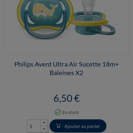
Philips Avent Ultra Air Sucette 18m+
Baleines X2
6,50 €
check_circle_outline
En stock
Ajouter au panier