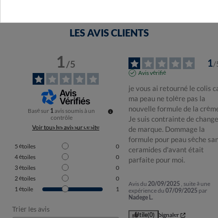
LES AVIS CLIENTS
1
1
/
5
/
Avis vérifié
je vous ai retourné le colis ca
ma peau ne tolère pas la 
nouvelle formule de la crème
Basé sur
1
avis soumis à un
contrôle
Je suis contrainte de change
Voir tous les avis sur ce site
de marque. Dommage la 
formule pour peau sèche san
5
étoiles
0
ceramides d'avant était 
4
étoiles
0
parfaite pour moi.
3
étoiles
0
2
étoiles
0
Avis du
20/09/2025
, suite à une
1
étoile
1
expérience du
07/09/2025
par
Nadege L.
Trier les avis
Utile
(0)
Signaler