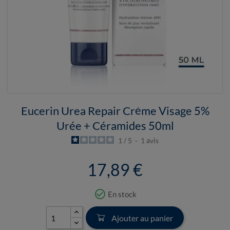
Eucerin Urea Repair Crème Visage 5%
Urée + Céramides 50ml
1
/
5
-
1
avis
17,89 €
check_circle_outline
En stock
Ajouter au panier