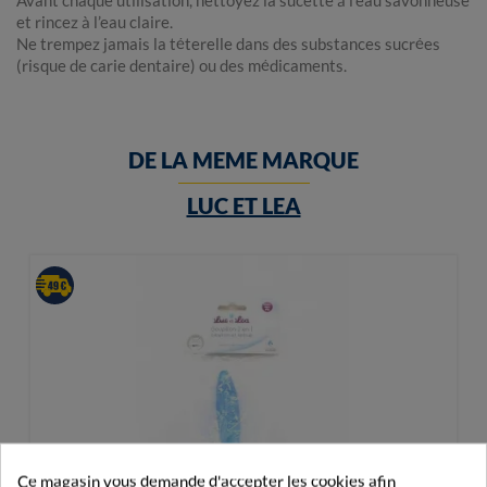
Avant chaque utilisation, nettoyez la sucette à l’eau savonneuse
et rincez à l’eau claire.
Ne trempez jamais la téterelle dans des substances sucrées
(risque de carie dentaire) ou des médicaments.
DE LA MEME MARQUE
LUC ET LEA
Ce magasin vous demande d'accepter les cookies afin