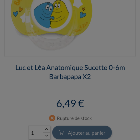
Luc et Léa Anatomique Sucette 0-6m
Barbapapa X2
6,49 €
cancel
Rupture de stock
Ajouter au panier