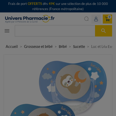
Frais de port
OFFERTS
dès
49€
sur une sélection de plus de 10 000
références (France métropolitaine)
0

menu
Accueil
Grossesse et bébé
Bébé
Sucette
Luc et Léa Esse