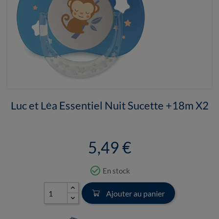
Luc et Léa Essentiel Nuit Sucette +18m X2
5,49 €
check_circle_outline
En stock
Ajouter au panier