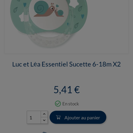
Luc et Léa Essentiel Sucette 6-18m X2
5,41 €
check_circle_outline
En stock
Ajouter au panier