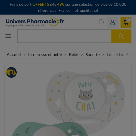
Frais de port
OFFERTS
dès
49€
sur une sélection de plus de 10 000
références (France métropolitaine)
0

menu
Accueil
Grossesse et bébé
Bébé
Sucette
Luc et Léa Esse