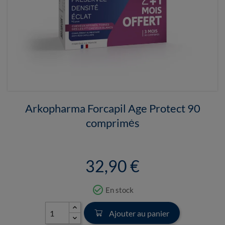
Arkopharma Forcapil Age Protect 90
comprimés
32,90 €
check_circle_outline
En stock
Ajouter au panier