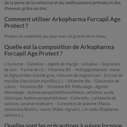
de la perte de la mélanine et du vieillissement prématuré des
cheveux, grâce au zinc.
Comment utiliser Arkopharma Forcapil Age
Protect ?
Prenez un comprimé par jour avec un grand verre d'eau.
Quelle est la composition de Arkopharma
Forcapil Age Protect ?
L-tyrosine – Catalase – Agent de charge : cellulose – Gluconate
de zinc – Farine de riz – Vitamine B5 – Antiagglomérant : mono
et diglycérides d’acide gras, stéarate de magnésium – Extrait de
myrtille (Vaccinium myrtillus L.) – Vitamine B6 – Gluconate de
cuivre – Vitamine B8 – Vitamine B9. Pelliculage : Agents
d’enrobage : hydroxypropylméthylcellulose, cellulose, acide
stéarique, hydroxypropylcellulose - Colorants : carbonate de
calcium, caramel ordinaire – Concentré de pomme (Malus
domestica Borkh.), cassis (Ribes nigrum L.) et radis (Raphanus
sativus L.).
Quelles sont les précautions à suivre lorsque