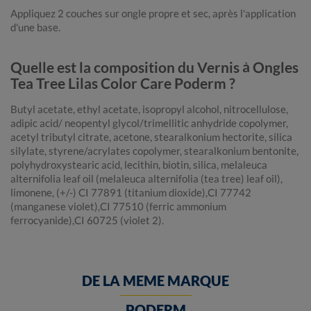
Appliquez 2 couches sur ongle propre et sec, après l'application
d'une base.
Quelle est la composition du Vernis à Ongles
Tea Tree Lilas Color Care Poderm ?
Butyl acetate, ethyl acetate, isopropyl alcohol, nitrocellulose,
adipic acid/ neopentyl glycol/trimellitic anhydride copolymer,
acetyl tributyl citrate, acetone, stearalkonium hectorite, silica
silylate, styrene/acrylates copolymer, stearalkonium bentonite,
polyhydroxystearic acid, lecithin, biotin, silica, melaleuca
alternifolia leaf oil (melaleuca alternifolia (tea tree) leaf oil),
limonene, (+/-) CI 77891 (titanium dioxide),CI 77742
(manganese violet),CI 77510 (ferric ammonium
ferrocyanide),CI 60725 (violet 2).
DE LA MEME MARQUE
PODERM