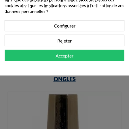
cookies ainsi que les implications associées à l'utilisation de vos
Donjoy Collier Cervical C2 Taille 3 Gris H9,5cm
données personnelles ?
13,10 €
Configurer
Rejeter
Accepter
PRODUITS DE LA MÊME CATÉGORIE
ONGLES