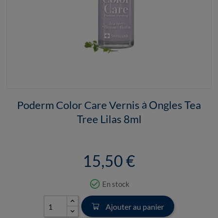
Poderm Color Care Vernis à Ongles Tea
Tree Lilas 8ml
15,50 €
check_circle_outline
En stock
Ajouter au panier