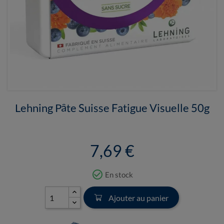
Lehning Pâte Suisse Fatigue Visuelle 50g
7,69 €
check_circle_outline
En stock
Ajouter au panier