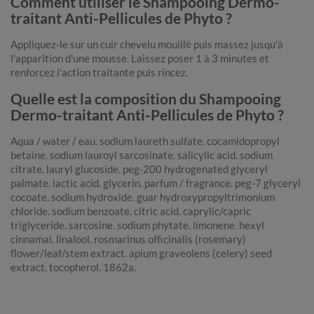
Comment utiliser le Shampooing Dermo-
traitant Anti-Pellicules de Phyto ?
Appliquez-le sur un cuir chevelu mouillé puis massez jusqu'à
l'apparition d'une mousse. Laissez poser 1 à 3 minutes et
renforcez l'action traitante puis rincez.
Quelle est la composition du Shampooing
Dermo-traitant Anti-Pellicules de Phyto ?
Aqua / water / eau. sodium laureth sulfate. cocamidopropyl
betaine. sodium lauroyl sarcosinate. salicylic acid. sodium
citrate. lauryl glucoside. peg-200 hydrogenated glyceryl
palmate. lactic acid. glycerin. parfum / fragrance. peg-7 glyceryl
cocoate. sodium hydroxide. guar hydroxypropyltrimonium
chloride. sodium benzoate. citric acid. caprylic/capric
triglyceride. sarcosine. sodium phytate. limonene. hexyl
cinnamal. linalool. rosmarinus officinalis (rosemary)
flower/leaf/stem extract. apium graveolens (celery) seed
extract. tocopherol. 1862a.