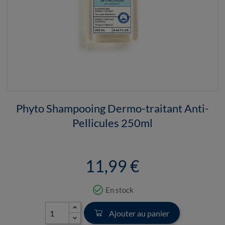
Phyto Shampooing Dermo-traitant Anti-
Pellicules 250ml
11,99 €
check_circle_outline
En stock
Ajouter au panier