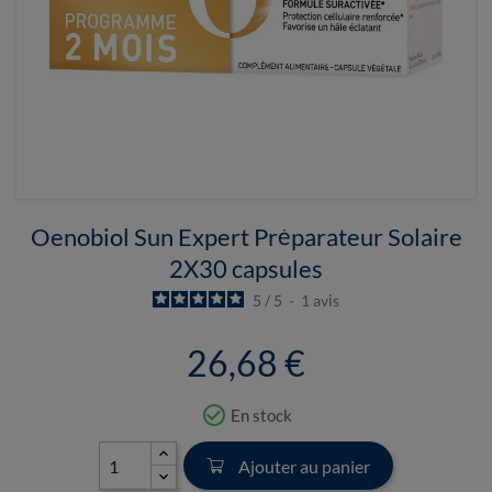
Oenobiol Sun Expert Préparateur Solaire
2X30 capsules
5
/
5
-
1
avis
26,68 €
check_circle_outline
En stock
Ajouter au panier