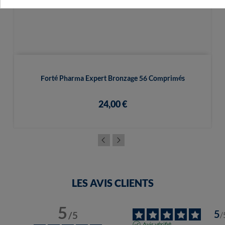
Forté Pharma Expert Bronzage 56 Comprimés
24,00 €
LES AVIS CLIENTS
5
5
/
5
/
Avis vérifié