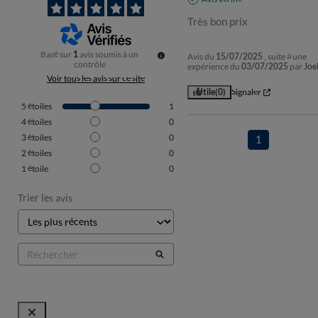
Très bon prix
Basé sur
1
avis soumis à un
Avis du
15/07/2025
, suite à une
contrôle
expérience du
03/07/2025
par
Joel
Voir tous les avis sur ce site
Utile
(0)
Signaler
5
étoiles
1
4
étoiles
0
3
étoiles
0
1
2
étoiles
0
1
étoile
0
Trier les avis