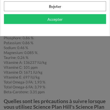
A la Truite - sachet repas :
Rejeter
Protéine brute: 43.5 %
Matières grasses brutes: 15.6 %
Glucides (ENA): 27.7 %
Accepter
Fibres alimentaires brutes (Cellulose brute): 5.8 %
Cendres: 7.3 %
Calcium: 1.12 %
Phosphore: 0.86 %
Potassium: 0.86 %
Sodium: 0.46 %
Magnesium: 0.085 %
Taurine: 0.26 %
Vitamine A: 136237 IU/kg
Vitamine C: 101 ppm
Vitamine D: 1671 IU/kg
Vitamine E: 697 IU/kg
Total Omega-3 FA: 1.93 %
Total Omega-6 FA: 3.79 %
Beta-Carotene: 3.31 ppm
Quelles sont les précautions à suivre lorsque
vous utilisez Science Plan Hill's Science Plan