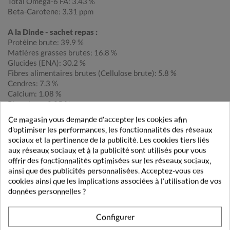
Total Omega-6 FA: 3.43 %
Beta-Carotene: 3.31 ppm
A la Dinde - sachet repas :
Protéine brute: 39.9 %
Matières grasses brutes: 16.8 %
Glucides (ENA): 30.2 %
Fibres alimentaires brutes (Cellulose brute): 5.8 %
Cendres: 7.3 %
Calcium: 1.08 %
Phosphore: 0.85 %
Potassium: 0.84 %
Ce magasin vous demande d'accepter les cookies afin
Sodium: 0.39 %
d'optimiser les performances, les fonctionnalités des réseaux
Magnesium: 0.088 %
sociaux et la pertinence de la publicité. Les cookies tiers liés
Taurine: 0.26 %
aux réseaux sociaux et à la publicité sont utilisés pour vous
Vitamine A: 123485 IU/kg
offrir des fonctionnalités optimisées sur les réseaux sociaux,
Vitamine C: 105 ppm
ainsi que des publicités personnalisées. Acceptez-vous ces
Vitamine D: 801 IU/kg
cookies ainsi que les implications associées à l'utilisation de vos
Vitamine E: 726 IU/kg
données personnelles ?
Total Omega-3 FA: 1.27 %
Total Omega-6 FA: 3.63 %
Configurer
Beta-Carotene: 3.25 ppm