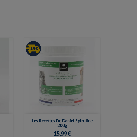

Vue rapide
t
Les Recettes De Daniel Spiruline
200g
15,99 €