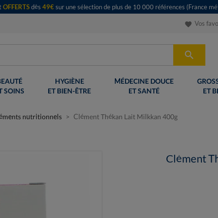
rt
OFFERTS
dès
49€
sur une sélection de plus de 10 000 références (France mét
Vos favo
favorite

BEAUTÉ
HYGIÈNE
MÉDECINE DOUCE
GROSS
T SOINS
ET BIEN-ÊTRE
ET SANTÉ
ET B
éments nutritionnels
Clément Thékan Lait Milkkan 400g
Clément Th