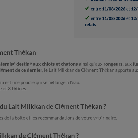
✔
entre
11/08/2026
et
12/
✔
entre
11/08/2026
et
12/
relais
ément Thékan
aternisé
destiné aux chiots et chatons
ainsi qu'aux
rongeurs
, aux
fu
lément de ce dernier
, le Lait Milkkan de Clément Thékan apporte au
an est une poudre qui se mélange à l'eau.
e et 3 tétines.
on du Lait Milkkan de Clément Thékan ?
s de la boite et les recommandations de votre vétérinaire.
Milkkan de Clément Thékan ?