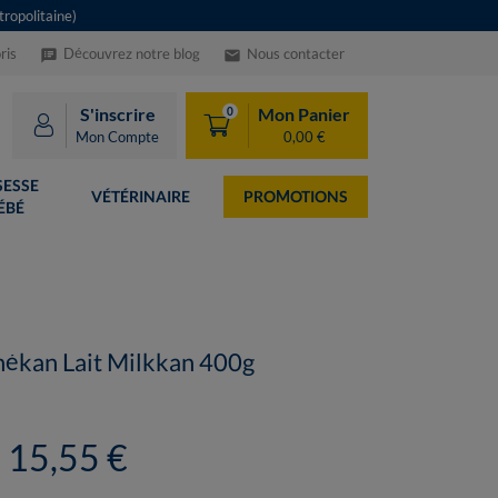
ropolitaine)
ris
Découvrez notre blog
Nous contacter
speaker_notes
email
S'inscrire
Mon Panier
0
Mon Compte
0,00 €
ESSE
VÉTÉRINAIRE
PROMOTIONS
ÉBÉ
ékan Lait Milkkan 400g
15,55 €