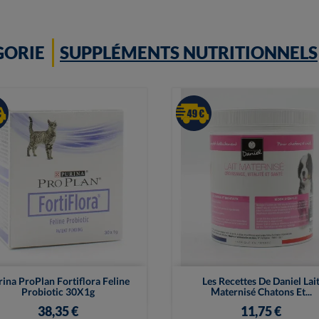
GORIE
SUPPLÉMENTS NUTRITIONNELS


Vue rapide
Vue rapide
ina ProPlan Fortiflora Feline
Les Recettes De Daniel Lai
Probiotic 30X1g
Maternisé Chatons Et...
38,35 €
11,75 €