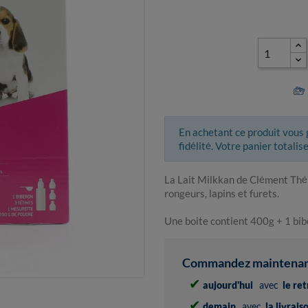
En achetant ce produit vous
fidélité. Votre panier totalis
La Lait Milkkan de Clément Théka
rongeurs, lapins et furets.
Une boite contient 400g + 1 bib
Commandez maintenant 
✔
aujourd'hui
avec
le re
✔
demain
avec
la livrai