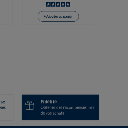
+ Ajouter au panier
ise
Fidélité
ées
Obtenez des récompenses lors
de vos achats