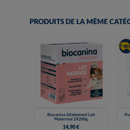
PRODUITS DE LA MÊME CATÉ

Vue rapide
Biocanina Allaitement Lait
Pur
Maternisé 2X200g
14,90 €