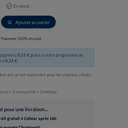
check_circle_outline
En stock
Ajouter au panier
Paiement 100% sécurisé
 gagnerez
0,31 €
grâce à notre programme de
era
0,31 €
.
n est un lait maternisé pour les chatons, chiots,
eron + 1 mesurette + 3 tétines.
pour une livraison...
trait gratuit à Colmar après 16h
son express Chronopost