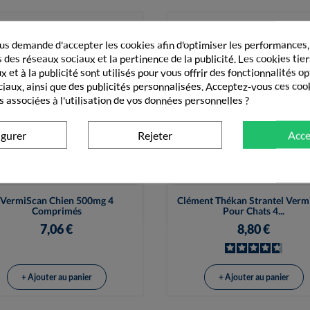
s demande d'accepter les cookies afin d'optimiser les performances,
 des réseaux sociaux et la pertinence de la publicité. Les cookies tier
 et à la publicité sont utilisés pour vous offrir des fonctionnalités o
ciaux, ainsi que des publicités personnalisées. Acceptez-vous ces coo
s associées à l'utilisation de vos données personnelles ?
igurer
Rejeter
Acce


Vue rapide
Vue rapide
VermiScan Chien 500mg 4
Clément Thékan Strantel Verm
Comprimés
Pour Chats 4...
7,06 €
8,80 €
+ Ajouter au panier
+ Ajouter au panier