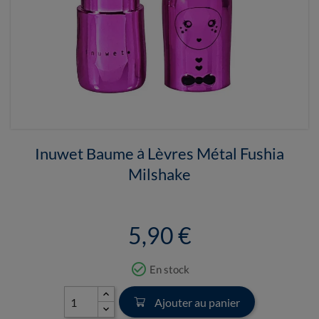
Inuwet Baume à Lèvres Métal Fushia
Milshake
5,90 €
check_circle_outline
En stock
Ajouter au panier