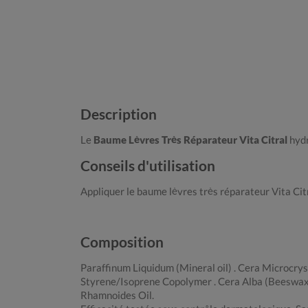
Description
Le
Baume Lèvres Très Réparateur Vita Citral
hydr
Conseils d'utilisation
Appliquer le baume lèvres très réparateur Vita Citr
Composition
Paraffinum Liquidum (Mineral oil) . Cera Microcrys
Styrene/Isoprene Copolymer . Cera Alba (Beeswax) C
Rhamnoides Oil.