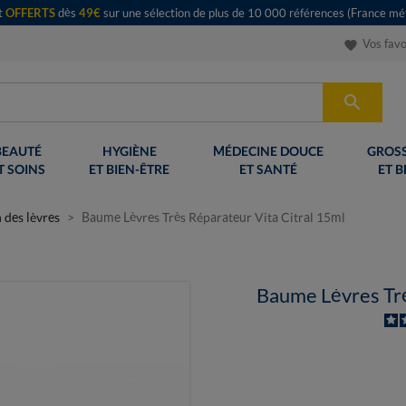
rt
OFFERTS
dès
49€
sur une sélection de plus de 10 000 références (France mét
Vos favo
favorite

BEAUTÉ
HYGIÈNE
MÉDECINE DOUCE
GROSS
T SOINS
ET BIEN-ÊTRE
ET SANTÉ
ET B
 des lèvres
Baume Lèvres Très Réparateur Vita Citral 15ml
Baume Lèvres Trè