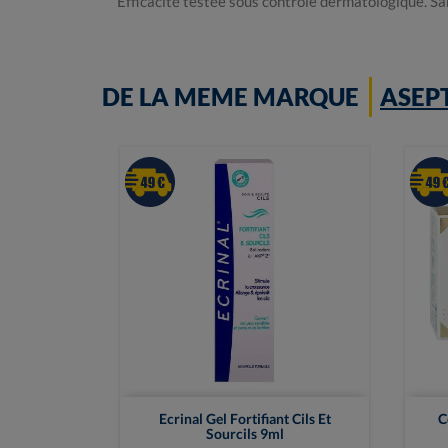
Efficacité testée sous contrôle dermatologique. S
DE LA MEME MARQUE
ASEP

Vue rapide
Ecrinal Gel Fortifiant Cils Et
C
Sourcils 9ml