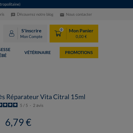
ropolitaine)
ris
Découvrez notre blog
Nous contacter
speaker_notes
email
S'inscrire
Mon Panier
0
Mon Compte
0,00 €
ESSE
VÉTÉRINAIRE
PROMOTIONS
ÉBÉ
s Réparateur Vita Citral 15ml
5
/
5
-
2
avis
6,79 €