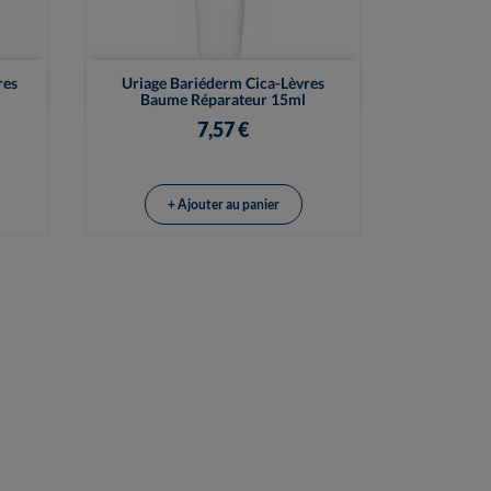

Vue rapide
res
Uriage Bariéderm Cica-Lèvres
Baume Réparateur 15ml
7,57 €
+ Ajouter au panier