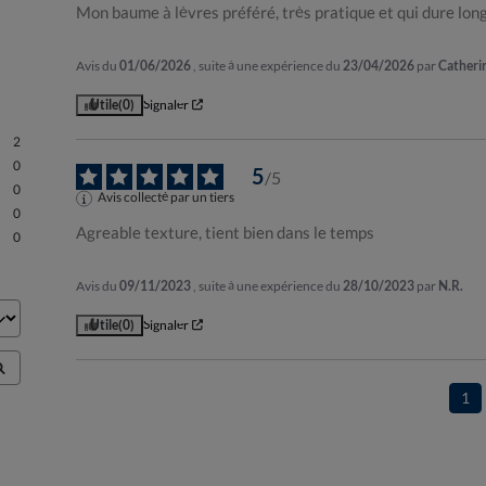
Mon baume à lèvres préféré, très pratique et qui dure lo
Avis du
01/06/2026
, suite à une expérience du
23/04/2026
par
Catherin
Utile
(0)
Signaler
2
0
5
/
5
0
Avis collecté par un tiers
0
Agreable texture, tient bien dans le temps
0
Avis du
09/11/2023
, suite à une expérience du
28/10/2023
par
N.R.
Utile
(0)
Signaler
1