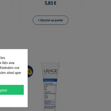
5,81 €
+ Ajouter au panier
 les
s liés aux
ptimisées sur
kies ainsi que
pter