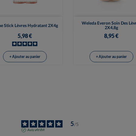


Vue rapide
Vue rapide
Weleda Everon Soin Des Lèv
e Stick Lèvres Hydratant 2X4g
2X4,8g
5,98 €
8,95 €
+ Ajouter au panier
+ Ajouter au panier
5
/
5
Avis vérifié