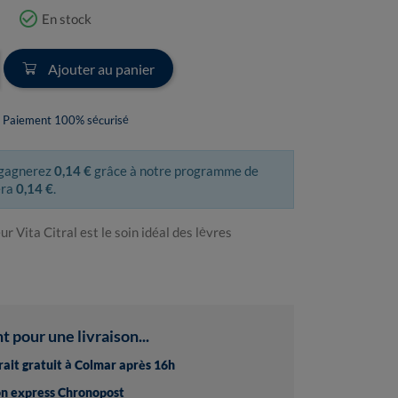
check_circle_outline
En stock
Ajouter au panier
Paiement 100% sécurisé
 gagnerez
0,14 €
grâce à notre programme de
era
0,14 €
.
Vita Citral est le soin idéal des lèvres
pour une livraison...
trait gratuit à Colmar après 16h
son express Chronopost