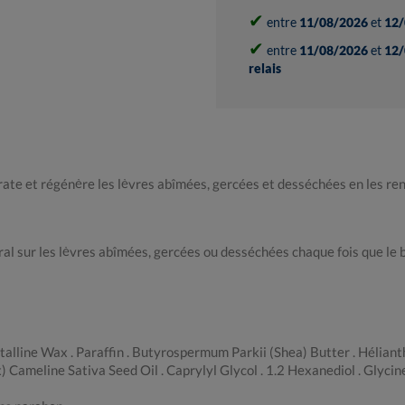
✔
entre
11/08/2026
et
12/
✔
entre
11/08/2026
et
12/
relais
ate et régénère les lèvres abîmées, gercées et desséchées en les rend
al sur les lèvres abîmées, gercées ou desséchées chaque fois que le be
talline Wax . Paraffin . Butyrospermum Parkii (Shea) Butter . Hélia
ameline Sativa Seed Oil . Caprylyl Glycol . 1.2 Hexanediol . Glycine