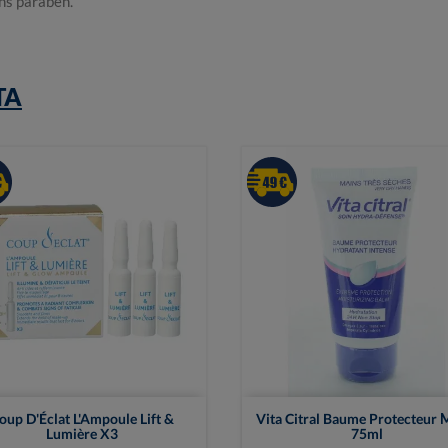
ans paraben.
TA


Vue rapide
Vue rapide
oup D'Éclat L'Ampoule Lift &
Vita Citral Baume Protecteur 
Lumière X3
75ml