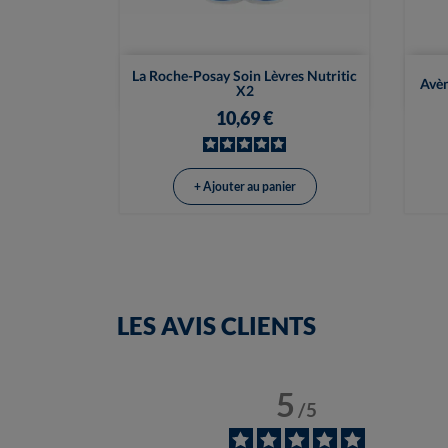

Vue rapide
La Roche-Posay Soin Lèvres Nutritic
Avèn
X2
10,69 €
+ Ajouter au panier
LES AVIS CLIENTS
5
/
5