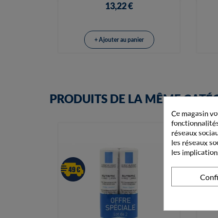
13,22 €
+ Ajouter au panier
PRODUITS DE LA MÊME CATÉ
Ce magasin vou
fonctionnalités
réseaux sociaux
les réseaux so
les implication
Conf