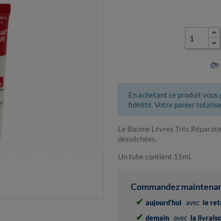
En achetant ce produit vous
fidélité. Votre panier totalis
Le Baume Lèvres Très Réparateur 
desséchées.
Un tube contient 15ml.
Commandez maintenant 
✔
aujourd'hui
avec
le re
✔
demain
avec
la livrai