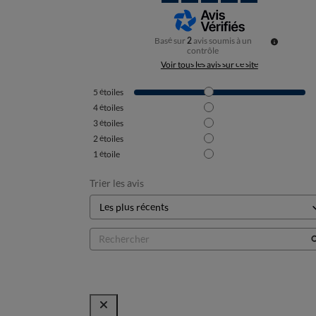
Basé sur
2
avis soumis à un
contrôle
Voir tous les avis sur ce site
5
étoiles
4
étoiles
3
étoiles
2
étoiles
1
étoile
Trier les avis