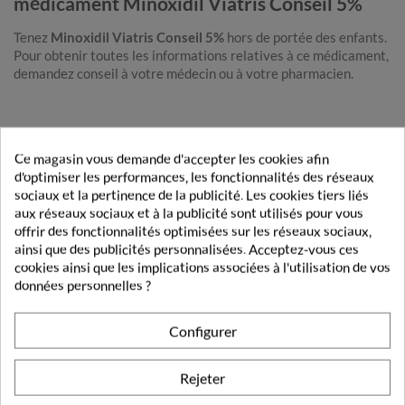
médicament Minoxidil Viatris Conseil 5%
Tenez
Minoxidil Viatris Conseil 5%
hors de portée des enfants.
Pour obtenir toutes les informations relatives à ce médicament,
demandez conseil à votre médecin ou à votre pharmacien.
DE LA MEME MARQUE
Ce magasin vous demande d'accepter les cookies afin
d'optimiser les performances, les fonctionnalités des réseaux
VIATRIS
sociaux et la pertinence de la publicité. Les cookies tiers liés
aux réseaux sociaux et à la publicité sont utilisés pour vous
offrir des fonctionnalités optimisées sur les réseaux sociaux,
ainsi que des publicités personnalisées. Acceptez-vous ces
cookies ainsi que les implications associées à l'utilisation de vos
données personnelles ?
Configurer
Rejeter