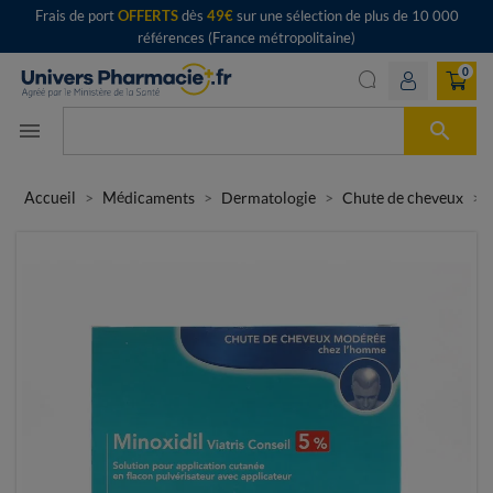
Frais de port
OFFERTS
dès
49€
sur une sélection de plus de 10 000
références (France métropolitaine)
0

menu
Accueil
Médicaments
Dermatologie
Chute de cheveux