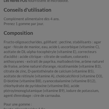
Les fibres FOS
nourrissent le microbiote.
Conseils d'utilisation
Complément alimentaire dès 4 ans.
Prenez 1 gomme par jour.
Composition
Fructo-oligosaccharides, gélifiant : pectine, stabilisants : agar
agar - fécule de manioc, eau, acide L-ascorbique (vitamine C),
acétate de DL-alpha-tocophéryle (vitamine E), correcteurs
d'acidité : acide citrique - citrate de sodium, colorants :
anthocyanes - extrait de paprika, maltodextrine, arôme naturel
de fraise, arôme naturel d'orange, nicotinamide (vitamine B3),
citrate de zinc, D-pantothénate de calcium (vitamine B5),
acétate de rétinyle (vitamine A), cholécalciférol (vitamine D3),
D-biotine (vitamine B8), cyanocobalamine (vitamine B12),
chlorhydrate de pyridoxine (vitamine B6), acide
ptéroylmonoglutamique (vitamine B9), iodure de potassium,
agent d'enrobage : cire de carnauba.
Pour une gomme :