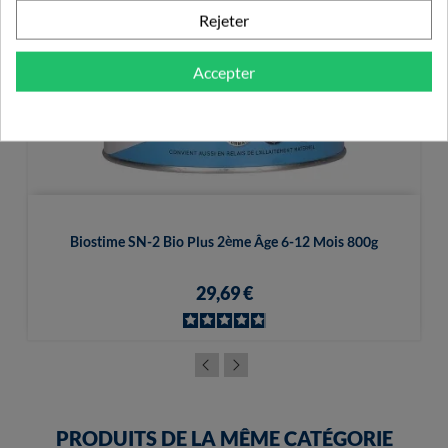
Rejeter
Accepter
Biostime SN-2 Bio Plus 2ème Âge 6-12 Mois 800g
29,69 €
PRODUITS DE LA MÊME CATÉGORIE