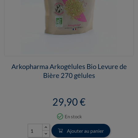
Arkopharma Arkogélules Bio Levure de
Bière 270 gélules
29,90 €
check_circle_outline
En stock
Ajouter au panier