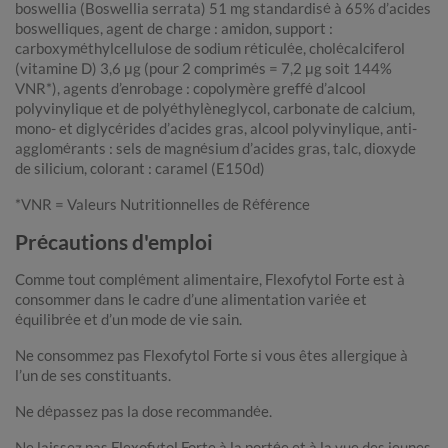
boswellia (Boswellia serrata) 51 mg standardisé à 65% d’acides
boswelliques, agent de charge : amidon, support :
carboxyméthylcellulose de sodium réticulée, cholécalciferol
(vitamine D) 3,6 μg (pour 2 comprimés = 7,2 μg soit 144%
VNR*), agents d’enrobage : copolymère greffé d’alcool
polyvinylique et de polyéthylèneglycol, carbonate de calcium,
mono- et diglycérides d’acides gras, alcool polyvinylique, anti-
agglomérants : sels de magnésium d’acides gras, talc, dioxyde
de silicium, colorant : caramel (E150d)
*VNR = Valeurs Nutritionnelles de Référence
Précautions d'emploi
Comme tout complément alimentaire, Flexofytol Forte est à
consommer dans le cadre d’une alimentation variée et
équilibrée et d’un mode de vie sain.
Ne consommez pas Flexofytol Forte si vous êtes allergique à
l’un de ses constituants.
Ne dépassez pas la dose recommandée.
Ne laissez pas Flexofytol Forte à la portée et à la vue des jeunes