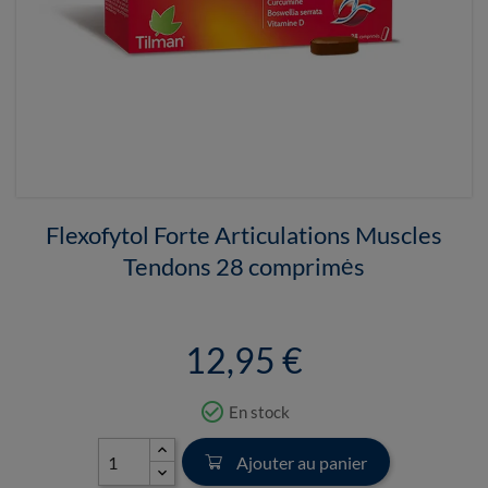
Flexofytol Forte Articulations Muscles
Tendons 28 comprimés
12,95 €
check_circle_outline
En stock
Ajouter au panier