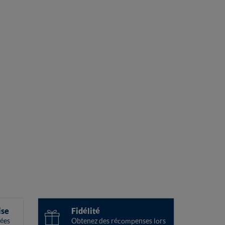
ise
Fidélité
ées
Obtenez des récompenses lors