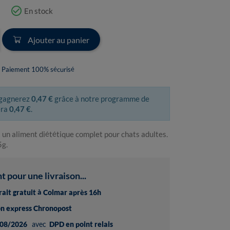
check_circle_outline
En stock
Ajouter au panier
Paiement 100% sécurisé
 gagnerez
0,47 €
grâce à notre programme de
era
0,47 €
.
 un aliment diététique complet pour chats adultes.
5g.
pour une livraison...
trait gratuit à Colmar après 16h
son express Chronopost
08/2026
avec
DPD en point relais