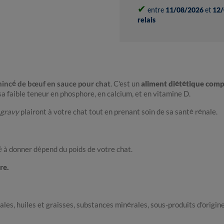
✔
entre
11/08/2026
et
12/
relais
incé de bœuf en sauce pour chat
. C'est un
aliment diététique comp
 sa faible teneur en phosphore, en calcium, et en vitamine D.
gravy
plairont à votre chat tout en prenant soin de sa santé rénale.
té à donner dépend du poids de votre chat.
re.
es, huiles et graisses, substances minérales, sous-produits d'origine