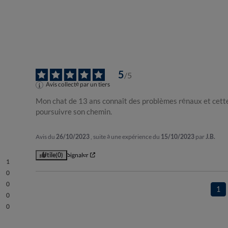
5
/
5
Avis collecté par un tiers
Mon chat de 13 ans connaît des problèmes rénaux et cette
poursuivre son chemin.
Avis du
26/10/2023
, suite à une expérience du
15/10/2023
par
J.B.
Utile
(0)
Signaler
1
0
0
1
0
0