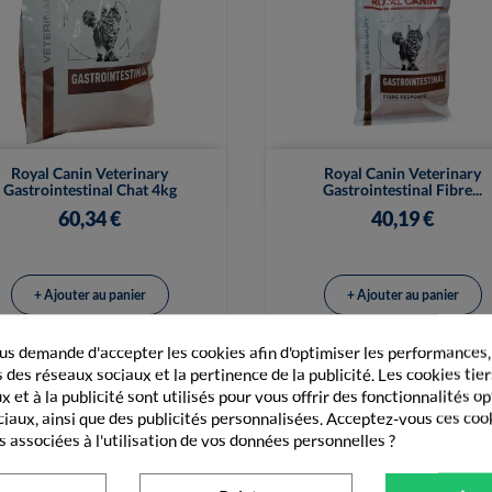


Vue rapide
Vue rapide
Royal Canin Veterinary
Royal Canin Veterinary
Gastrointestinal Chat 4kg
Gastrointestinal Fibre...
60,34 €
40,19 €
+ Ajouter au panier
+ Ajouter au panier
s demande d'accepter les cookies afin d'optimiser les performances,
 des réseaux sociaux et la pertinence de la publicité. Les cookies tier
 et à la publicité sont utilisés pour vous offrir des fonctionnalités o
ciaux, ainsi que des publicités personnalisées. Acceptez-vous ces coo
GORIE
PÂTÉS
s associées à l'utilisation de vos données personnelles ?