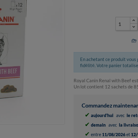
En achetant ce produit vous
fidélité. Votre panier totalis
Royal Canin Renal with Beef est
Un lot contient 12 sachets de 8
Commandez maintenant 
✔
aujourd'hui
avec
le re
✔
demain
avec
la livrai
✔
entre
11/08/2026
et
12/