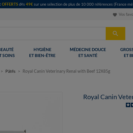
rt
OFFERTS
dès
49€
sur une sélection de plus de 10 000 références (France mét
Vos favo
favorite

BEAUTÉ
HYGIÈNE
MÉDECINE DOUCE
GROSS
T SOINS
ET BIEN-ÊTRE
ET SANTÉ
ET B
Pâtés
Royal Canin Veterinary Renal with Beef 12X85g
Royal Canin Vete