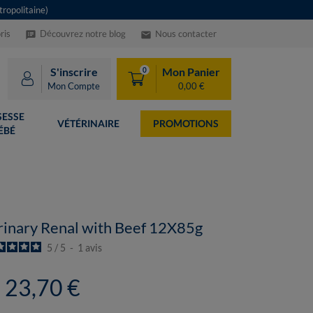
ropolitaine)
ris
Découvrez notre blog
Nous contacter
speaker_notes
email
S'inscrire
Mon Panier
0
Mon Compte
0,00 €
ESSE
VÉTÉRINAIRE
PROMOTIONS
ÉBÉ
rinary Renal with Beef 12X85g
5
/
5
-
1
avis
23,70 €