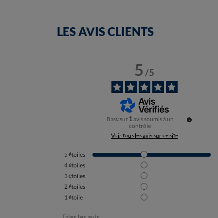
LES AVIS CLIENTS
5
/
5
Basé sur
1
avis soumis à un
contrôle
Voir tous les avis sur ce site
5
étoiles
4
étoiles
3
étoiles
2
étoiles
1
étoile
Trier les avis