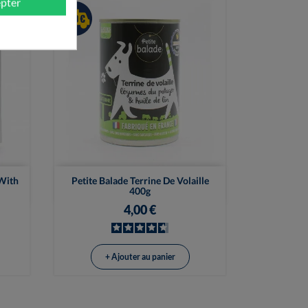
pter

Vue rapide
 With
Petite Balade Terrine De Volaille
400g
4,00 €
+ Ajouter au panier