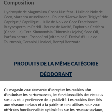
Composition
Hydroxyde de Magnésium, Cocos Nucifera - Huile de Noix de
Coco, Maranta Arundinacea - Poudre d'Arrow-Root, Triglycéride
Caprique / Caprilique - Huile de Noix de Coco Fractionnée,
Butyrospermum Parkii - Beurre de Karité, Euphorbia Cerifera
(Candelilla) Cera, Simmondsia Chinensis (Jojoba) Seed Oil,
Parfum naturel, Tocophérol (vitamine E, Dérivé d'Huile de
Tournesol), Geraniol, Linalool, Benzyl Benzoate
PRODUITS DE LA MÊME CATÉGORIE
DÉODORANT
Ce magasin vous demande d'accepter les cookies afin
d'optimiser les performances, les fonctionnalités des réseaux
sociaux et la pertinence de la publicité. Les cookies tiers liés
aux réseaux sociaux et à la publicité sont utilisés pour vous
offrir des fonctionnalités optimisées sur les réseaux sociaux,