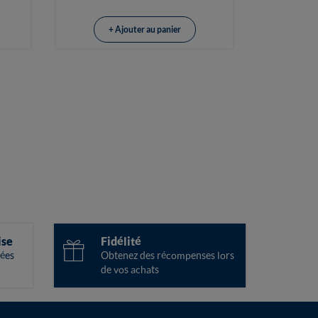
+ Ajouter au panier
ise
Fidélité
ées
Obtenez des récompenses lors
de vos achats