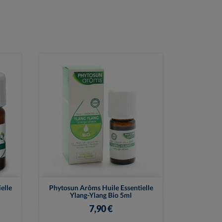

Vue rapide
elle
Phytosun Arôms Huile Essentielle
Ylang-Ylang Bio 5ml
7,90 €