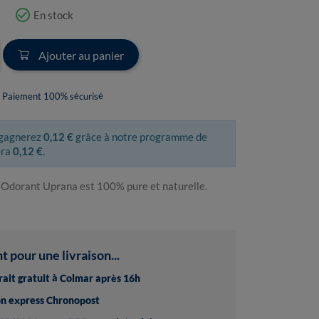
check_circle_outline
En stock
Ajouter au panier
Paiement 100% sécurisé
 gagnerez
0,12 €
grâce à notre programme de
era
0,12 €
.
m Odorant Uprana est 100% pure et naturelle.
pour une livraison...
trait gratuit à Colmar après 16h
son express Chronopost