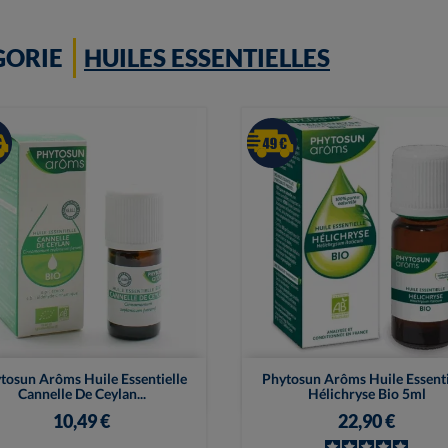
GORIE
HUILES ESSENTIELLES


Vue rapide
Vue rapide
tosun Arôms Huile Essentielle
Phytosun Arôms Huile Essenti
Cannelle De Ceylan...
Hélichryse Bio 5ml
10,49 €
22,90 €