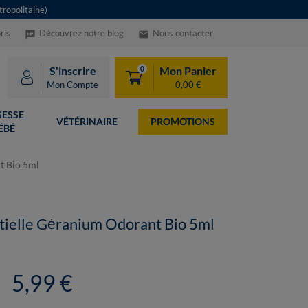
ropolitaine)
ris
Découvrez notre blog
Nous contacter
speaker_notes
email
S'inscrire
Mon Panier
0
Mon Compte
0,00 €
ESSE
VÉTÉRINAIRE
PROMOTIONS
ÉBÉ
t Bio 5ml
tielle Géranium Odorant Bio 5ml
5,99 €