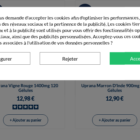
s demande d'accepter les cookies afin d'optimiser les performances,
 des réseaux sociaux et la pertinence de la publicité. Les cookies tier
 et à la publicité sont utilisés pour vous offrir des fonctionnalités o
ciaux, ainsi que des publicités personnalisées. Acceptez-vous ces coo
s associées à l'utilisation de vos données personnelles ?
igurer
Rejeter
Acce


Vue rapide
Vue rapide
ana Vigne Rouge 1400mg 120
Uprana Marron D'Inde 900mg
Gélules
Gélules
12,98 €
12,90 €
+ Ajouter au panier
+ Ajouter au panier