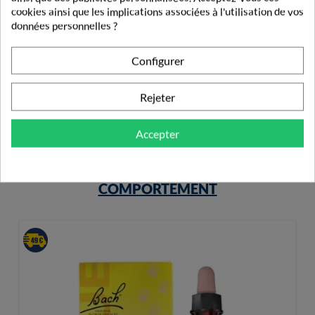
cookies ainsi que les implications associées à l'utilisation de vos
Prozym Lamelles Chien -5kg X15
données personnelles ?
9,65 €
Configurer
Rejeter
Accepter
PRODUITS DE LA MÊME CATÉGORIE
COMPORTEMENT