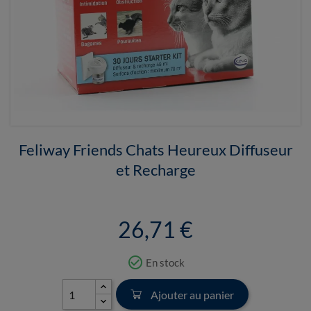
Feliway Friends Chats Heureux Diffuseur
et Recharge
26,71 €
check_circle_outline
En stock
Ajouter au panier