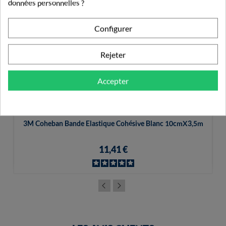
données personnelles ?
Configurer
Rejeter
Accepter
3M Coheban Bande Elastique Cohésive Blanc 10cmX3,5m
11,41 €