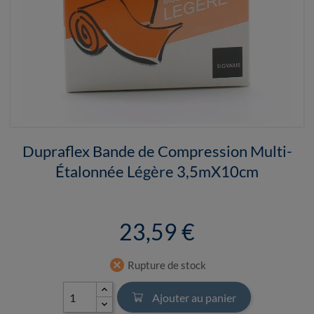
Dupraflex Bande de Compression Multi-
Étalonnée Légère 3,5mX10cm
23,59 €
cancel
Rupture de stock
Ajouter au panier