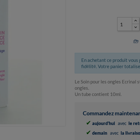
En achetant ce produit vous
fidélité. Votre panier totalis
Le Soin pour les ongles Ecrinal 
ongles.
Un tube contient 10ml.
Commandez maintenant 
✔
aujourd'hui
avec
le re
✔
demain
avec
la livrai