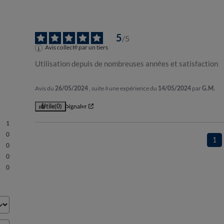
5
/
5
Avis collecté par un tiers
Utilisation depuis de nombreuses années et satisfaction
Avis du
26/05/2024
, suite à une expérience du
14/05/2024
par
G.M.
Utile
(0)
Signaler
1
0
1
0
0
0