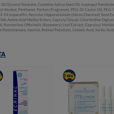
0 Glyceryl Stearate, Camelina Sativa Seed Oil, Isopropyl Palmitate, 
ryl Alcohol, Panthenol, Parfum (Fragrance), PEG-35 Castor Oil, PEG
3-14 isoparaffin, Aesculus Hippocastanum (Horse Chestnut) Seed Ext
Silk Amino Acid Methyl Esters, Caprylyl Glycol, Chlorheidine Digluc
il, Rosmarinus Officinalis (Rosemary) Leaf Extract, Capryloyl Methi
antothenate, Inositol, Retinyl Palmitate, Linoleic Acid, Sorbic Acid, 
TA