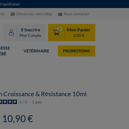
ropolitaine)
ris
Découvrez notre blog
Nous contacter
speaker_notes
email
S'inscrire
Mon Panier
0
Mon Compte
0,00 €
ESSE
VÉTÉRINAIRE
PROMOTIONS
ÉBÉ
in Croissance & Résistance 10ml
5
/
5
-
1
avis
10,90 €