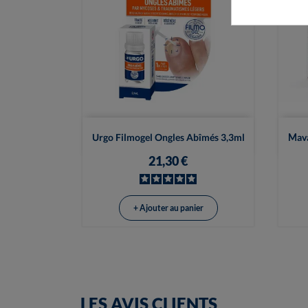

Vue rapide
Urgo Filmogel Ongles Abîmés 3,3ml
Mava
21,30 €
+ Ajouter au panier
LES AVIS CLIENTS