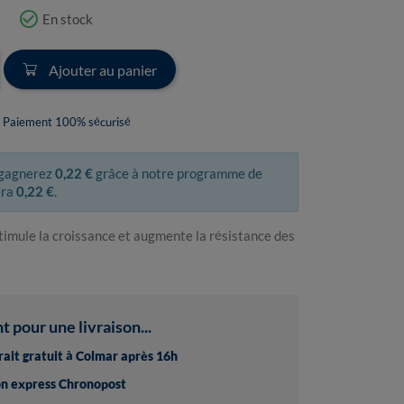
check_circle_outline
En stock
Ajouter au panier
Paiement 100% sécurisé
 gagnerez
0,22 €
grâce à notre programme de
era
0,22 €
.
stimule la croissance et augmente la résistance des
pour une livraison...
trait gratuit à Colmar après 16h
son express Chronopost