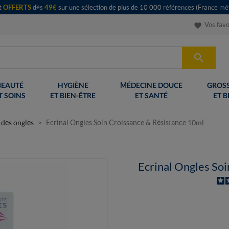
rt
OFFERTS
dès
49€
sur une sélection de plus de 10 000 références (France mét
Vos favo
favorite

BEAUTÉ
HYGIÈNE
MÉDECINE DOUCE
GROSS
T SOINS
ET BIEN-ÊTRE
ET SANTÉ
ET B
 des ongles
Ecrinal Ongles Soin Croissance & Résistance 10ml
Ecrinal Ongles So