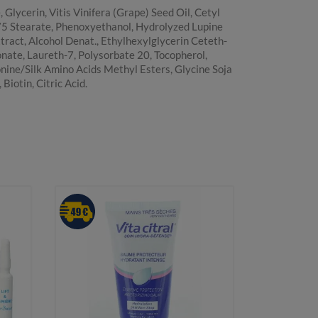
Glycerin, Vitis Vinifera (Grape) Seed Oil, Cetyl
-75 Stearate, Phenoxyethanol, Hydrolyzed Lupine
ract, Alcohol Denat., Ethylhexylglycerin Ceteth-
onate, Laureth-7, Polysorbate 20, Tocopherol,
onine/Silk Amino Acids Methyl Esters, Glycine Soja
Biotin, Citric Acid.