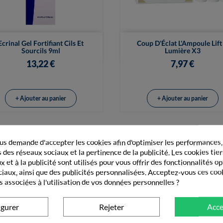


Vue rapide
Vue rapide
Ecrinal Gel Fortifiant Cils Et
Coup D'Éclat L'Ampoule Lift
Sourcils 9ml
Lumière X3
13,22 €
7,97 €
+ Ajouter au panier
+ Ajouter au panier
s demande d'accepter les cookies afin d'optimiser les performances,
 des réseaux sociaux et la pertinence de la publicité. Les cookies tier
GORIE
SOIN DES ONGLES
 et à la publicité sont utilisés pour vous offrir des fonctionnalités o
ciaux, ainsi que des publicités personnalisées. Acceptez-vous ces coo
s associées à l'utilisation de vos données personnelles ?
igurer
Rejeter
Acce