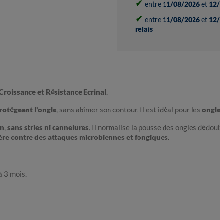
✔
entre
11/08/2026
et
12/
✔
entre
11/08/2026
et
12/
relais
Croissance et Résistance Ecrinal
.
protégeant l'ongle
, sans abîmer son contour. Il est idéal pour les
ongle
in
,
sans stries ni cannelures
. Il normalise la pousse des ongles dédou
ère contre des attaques microbiennes et fongiques
.
à 3 mois.