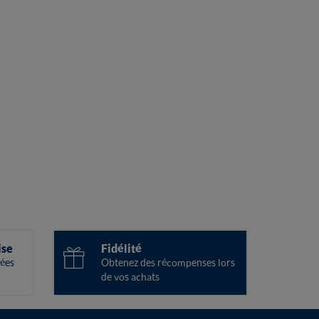
ise
Fidélité
ées
Obtenez des récompenses lors
de vos achats