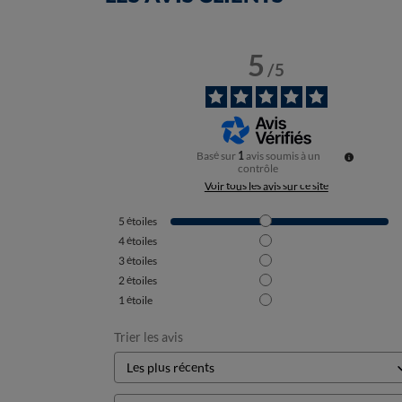
5
/
5
Basé sur
1
avis soumis à un
contrôle
Voir tous les avis sur ce site
5
étoiles
4
étoiles
3
étoiles
2
étoiles
1
étoile
Trier les avis